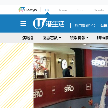
HK
Travel
Food
Beauty
熱門關鍵字：
公屋
演唱會
優惠著數
玩樂情報
購物