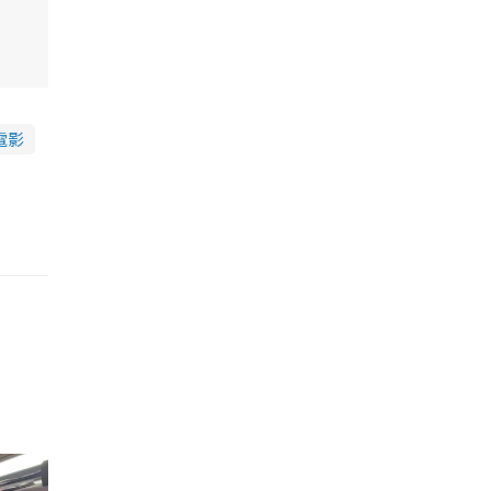
電影
的職員,但其實暗地裡是負責處決逃過法網罪犯的阻擊手｡ 劇情從柳寶娜結束