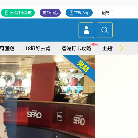
社群打卡攻略
商戶中心
下載 App
繁
简
周圍遊
18區好去處
香港打卡攻略
主題特集