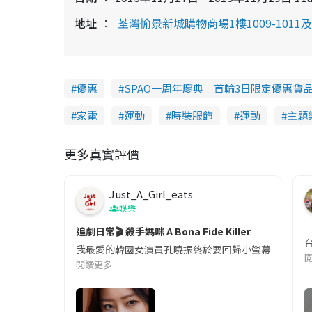
地址
荃灣愉景新城購物商場1樓1009-1011及2樓
優惠
SPAO一周年慶典 首輪3日限定優惠貨
家電
運動
時裝服飾
運動
主題
更多真實評價
Just_A_Girl_eats
娛樂
追劇日常🎬 殺手媽咪 A Bona Fide Killer
我最愛的韓國女演員孔曉振終於要回歸小螢幕啦!這次的劇
閱讀更多