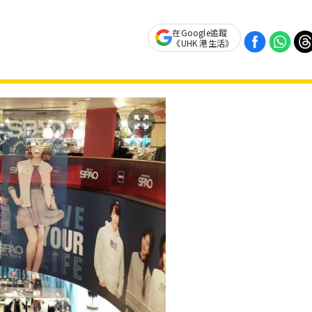
在Google追蹤
《UHK 港生活》