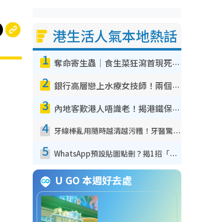
港生活人氣本地熱話
1
奪命寄生蟲｜食生菜狂瀉首現死者！疫潮惡化錄1.8萬宗病例 揭洗菜3大謬誤
2
銀行高層戀上水療女技師！兩個月借128萬驚覺「沉船」沉落火海 揭背後疑似邪教操控賣淫
3
內地客歎港人唔識老！揭港鐵保鮮級冷氣 港人求放過：咪投訴
4
牙線棒亂用隨時越清越污糟！牙醫驚揭盲目過戶細菌恐致蛀牙：呢種先係日常真保養
5
WhatsApp預設貼圖點刪？揭1招「反向操作」還原簡潔介面 附3步實測教學
U GO 本週好去處