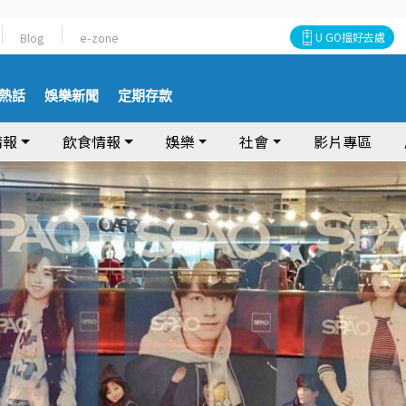
Blog
e-zone
U GO搵好去處
熱話
娛樂新聞
定期存款
情報
飲食情報
娛樂
社會
影片專區