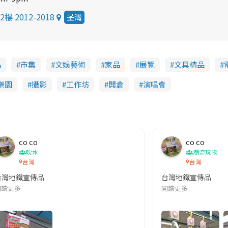
 2012-2018
荃灣
品
市集
文娛藝術
家品
展覽
文具精品
樂園
攝影
工作坊
開倉
演唱會
co co
co co
吹水
潮流玩物
台灣
台灣
台灣地鐵宣傳品
台灣地鐵宣傳品
本改編自同名網絡漫畫,故事主軸圍繞女主角柳寶娜 —— 表面上是一間公司
閱讀更多
閱讀更多