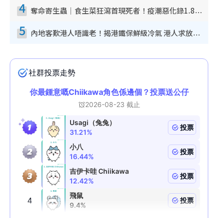
4
奪命寄生蟲｜食生菜狂瀉首現死者！疫潮惡化錄1.8萬宗病例 揭洗菜3大謬誤
5
內地客歎港人唔識老！揭港鐵保鮮級冷氣 港人求放過：咪投訴