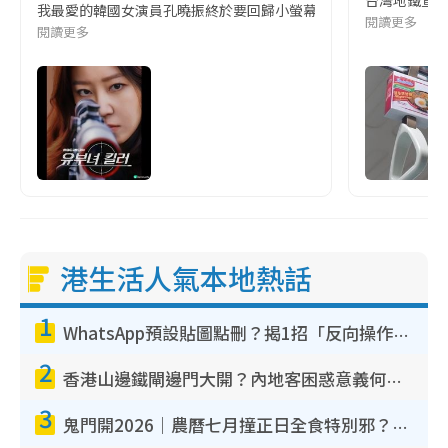
台灣地鐵宣
我最愛的韓國女演員孔曉振終於要回歸小螢幕啦!這次的劇本改編自同名
閱讀更多
閱讀更多
港生活人氣本地熱話
1
WhatsApp預設貼圖點刪？揭1招「反向操作」還原簡潔介面 附3步實測教學
2
香港山邊鐵閘邊門大開？內地客困惑意義何在！網民神回覆：呢種叫法理性防禦
3
鬼門開2026｜農曆七月撞正日全食特別邪？專家警告切忌做一事！揭4大禁忌+2招保平安