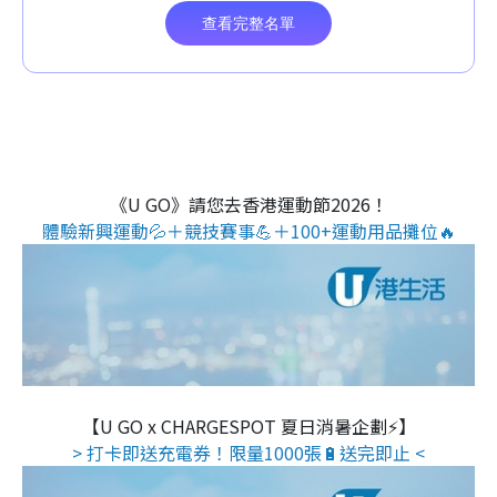
《U GO》請您去香港運動節2026！
體驗新興運動💦＋競技賽事💪＋100+運動用品攤位🔥
【U GO x CHARGESPOT 夏日消暑企劃⚡】
> 打卡即送充電券！限量1000張🔋送完即止 <