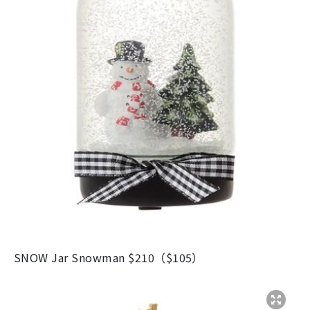
SNOW Jar Snowman $210（$105）