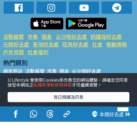
活動展覽
市集
開倉
尖沙咀好去處
銅鑼灣好去處
元朗好去處
荃灣好去處
旺角好去處
社會
餐廳情報
戶外郊遊
社會福利
熱門類別
網民熱話
活動展覽
市集
開倉
尖沙咀好去處
銅鑼灣好去處
元朗好去處
荃灣好去處
旺角好去處
社會
U Lifestyle 會使用Cookies來改善您的網站體驗，請確定您同意
接受本網站之
私隱政策和使用條款
才可繼續瀏覽。
餐廳情報
戶外郊遊
熱門標籤
我已閱讀及同意
#UGO搵好去處
#人氣活動推介
#美食社群熱話
#親子玩樂好去處
#ULifestyle應用程式
#限時搶
本週好去處
#UJetso禮物放送
#ULifestyle商戶中心
#著數
#網絡熱話
香港經濟日報版權所有©2026