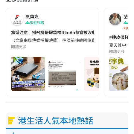
風傳媒
營養教
旅遊攻略
生
香港
旅遊注意｜搭飛機帶尿袋標明mAh都會被沒收😱出發前切記檢查「1
#連皮帶籽都
（文章由風傳媒授權轉載） 準備前往韓國旅遊的民眾，近期要特別留
夏天其中一種時
閱讀更多
閱讀更多
港生活人氣本地熱話