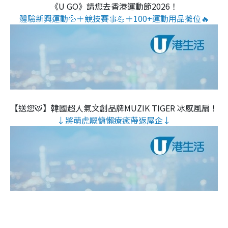
《U GO》請您去香港運動節2026！
體驗新興運動💦＋競技賽事💪＋100+運動用品攤位🔥
【送您🐯】韓國超人氣文創品牌MUZIK TIGER 冰感風扇！
↓將萌虎嘅慵懶療癒帶返屋企↓