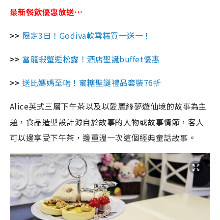
最新餐飲優惠放送…
>>
限定3日！Godiva軟雪糕買一送一！
>>
當龍蝦蟹逅松露！酒店聖誕buffet優惠
>>
送比媽媽至啱！蜜糖聖誕禮品套裝76折
Alice英式三層下午茶以及以愛麗絲夢遊仙境的故事為主
題，食品造型設計源自於故事的人物或故事情節，客人
可以邊享受下午茶，邊重溫一次這個經典童話故事。