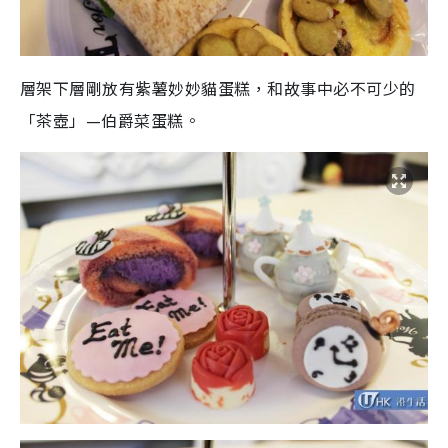
層架下層剛放有紫薯妙妙貓蛋糕，和故事中必不可少的
「茶壺」—伯爵菜蛋糕。