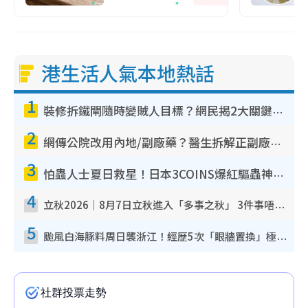
港生活人氣本地熱話
1
裝修拆鐵閘隨時變賊人目標？網民揭2大關鍵用途：裝新式等於白裝？附新舊鐵閘分別
2
網傳公院改用內地/副廠藥？醫生拆解正副廠分別 揭4類人換藥隨時出事
3
怕蟲人士夏日救星！日本3COINS爆紅驅蟲神器$45起 1招「全程免觸碰」輕鬆搞定小強
4
立秋2026｜8月7日立秋進入「多事之秋」 3件事唔做得！專家教6招開運 清枱頭／銀包納氣接好運
5
颱風白海豚料周日襲浙江！經歷5次「眼牆置換」極罕見 成登陸內地最長途颱風