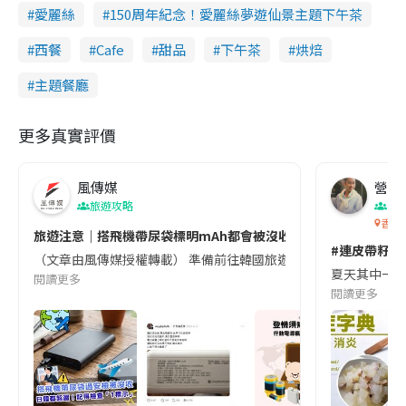
愛麗絲
150周年紀念！愛麗絲夢遊仙景主題下午茶
西餐
Cafe
甜品
下午茶
烘焙
主題餐廳
更多真實評價
風傳媒
營養教
旅遊攻略
生
香港
旅遊注意｜搭飛機帶尿袋標明mAh都會被沒收😱出發前切記檢查「1
#連皮帶籽都
（文章由風傳媒授權轉載） 準備前往韓國旅遊的民眾，近期要特別留
夏天其中一種時
閱讀更多
閱讀更多