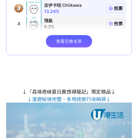
↓「森境奇緣夏日異想尋龍記」限定精品↓
↓漫遊秘境地墊、多用途旅行收納袋↓