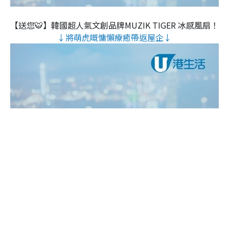
【送您🐯】韓國超人氣文創品牌MUZIK TIGER 冰感風扇！
↓將萌虎嘅慵懶療癒帶返屋企↓