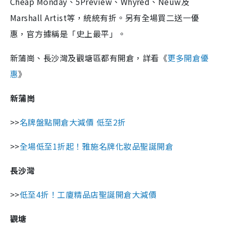
Cheap Monday、5Preview、Whyred、Neuw及
Marshall Artist等，統統有折。另有全場買二送一優
惠，官方據稱是「史上最平」。
新蒲崗、長沙灣及觀塘區都有開倉，詳看《
更多開倉優
惠
》
新蒲崗
>>
名牌盤點開倉大減價 低至2折
>>
全場低至1折起！雅施名牌化妝品聖誕開倉
長沙灣
>>
低至4折！工廈精品店聖誕開倉大減價
觀塘