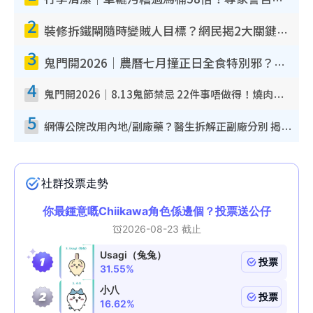
行李清潔｜車轆污糟過馬桶58倍！專家警告忌用酒精抹 教1招免污手除菌
2
裝修拆鐵閘隨時變賊人目標？網民揭2大關鍵用途：裝新式等於白裝？附新舊鐵閘分別
3
鬼門開2026｜農曆七月撞正日全食特別邪？專家警告切忌做一事！揭4大禁忌+2招保平安
4
鬼門開2026｜8.13鬼節禁忌 22件事唔做得！燒肉、刺身要少食？半夜勿吹口哨/打呢個電話
5
網傳公院改用內地/副廠藥？醫生拆解正副廠分別 揭4類人換藥隨時出事