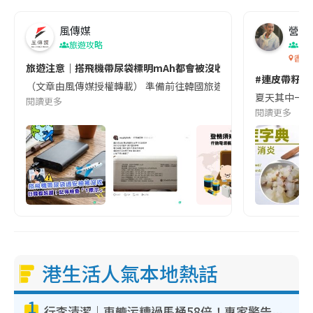
風傳媒
營養教
旅遊攻略
生
香港
旅遊注意｜搭飛機帶尿袋標明mAh都會被沒收😱出發前切記檢查「1
#連皮帶籽都
（文章由風傳媒授權轉載） 準備前往韓國旅遊的民眾，近期要特別留
夏天其中一種時
閱讀更多
閱讀更多
港生活人氣本地熱話
1