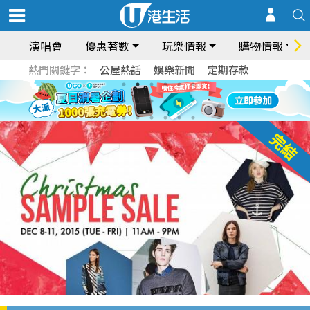
演唱會
優惠著數
玩樂情報
購物情報
熱門關鍵字：
公屋熱話
娛樂新聞
定期存款