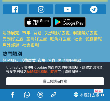
活動展覽
市集
開倉
尖沙咀好去處
銅鑼灣好去處
元朗好去處
荃灣好去處
旺角好去處
社會
餐廳情報
戶外郊遊
社會福利
熱門類別
網民熱話
活動展覽
市集
開倉
尖沙咀好去處
銅鑼灣好去處
元朗好去處
荃灣好去處
旺角好去處
社會
U Lifestyle 會使用Cookies來改善您的網站體驗，請確定您同意
接受本網站之
私隱政策和使用條款
才可繼續瀏覽。
餐廳情報
戶外郊遊
熱門標籤
我已閱讀及同意
#UGO搵好去處
#人氣活動推介
#美食社群熱話
#親子玩樂好去處
#ULifestyle應用程式
#限時搶
本週好去處
#UJetso禮物放送
#ULifestyle商戶中心
#著數
#網絡熱話
香港經濟日報版權所有©2026