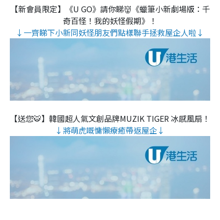
【新會員限定】《U GO》請你睇👹《蠟筆小新劇場版：千
奇百怪！我的妖怪假期》！
↓一齊睇下小新同妖怪朋友們點樣聯手拯救屋企人啦↓
【送您🐯】韓國超人氣文創品牌MUZIK TIGER 冰感風扇！
↓將萌虎嘅慵懶療癒帶返屋企↓