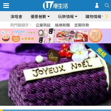
演唱會
優惠著數
玩樂情報
購物情報
熱門關鍵字：
公屋熱話
娛樂新聞
定期存款