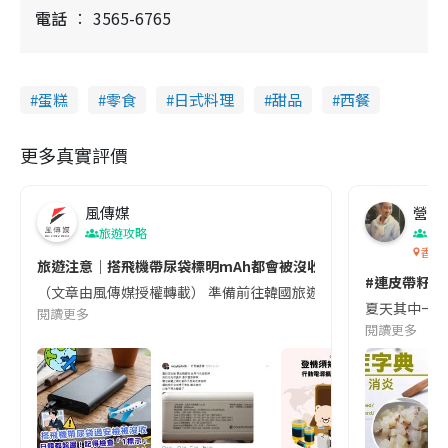
電話
3565-6765
蛋糕
零食
日式料理
甜品
西餐
更多真實評價
風傳媒
營養教
旅遊攻略
生
香港
旅遊注意｜搭飛機帶尿袋標明mAh都會被沒收😱出發前切記檢查「1
#連皮帶籽都
（文章由風傳媒授權轉載） 準備前往韓國旅遊的民眾，近期要特別留
夏天其中一種時
閱讀更多
閱讀更多