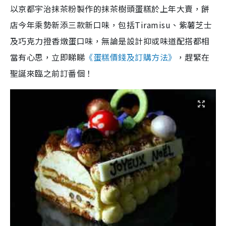
以京都宇治抹茶粉製作的抹茶樹頭蛋糕於上年大賣，餅
店今年乘勢新添三款新口味，包括Tiramisu、紫薯芝士
及巧克力撜香燉蛋口味，無論是設計抑或味道配搭都相
當有心思，立即睇睇
《蛋糕價錢及訂購方法》
，趕緊在
聖誕來臨之前訂番個！