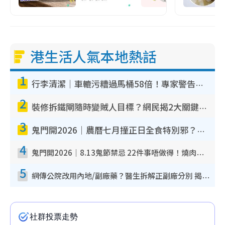
港生活人氣本地熱話
1
行李清潔｜車轆污糟過馬桶58倍！專家警告忌用酒精抹 教1招免污手除菌
2
裝修拆鐵閘隨時變賊人目標？網民揭2大關鍵用途：裝新式等於白裝？附新舊鐵閘分別
3
鬼門開2026｜農曆七月撞正日全食特別邪？專家警告切忌做一事！揭4大禁忌+2招保平安
4
鬼門開2026｜8.13鬼節禁忌 22件事唔做得！燒肉、刺身要少食？半夜勿吹口哨/打呢個電話
5
網傳公院改用內地/副廠藥？醫生拆解正副廠分別 揭4類人換藥隨時出事