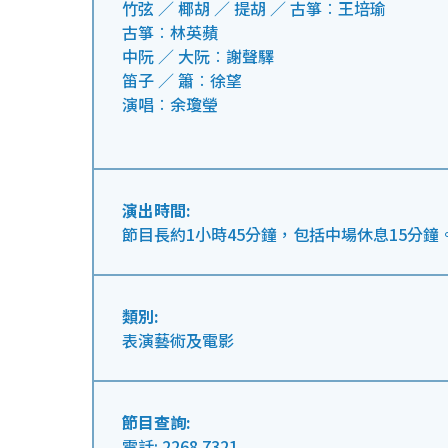
竹弦 ／ 椰胡 ／ 提胡 ／ 古箏︰王培瑜
古箏︰林英蘋
中阮 ／ 大阮︰謝聲驛
笛子 ／ 簫︰徐望
演唱︰余瓊瑩
演出時間:
節目長約1小時45分鐘，包括中場休息15分鐘
類別:
表演藝術及電影
節目查詢:
電話: 2268 7321