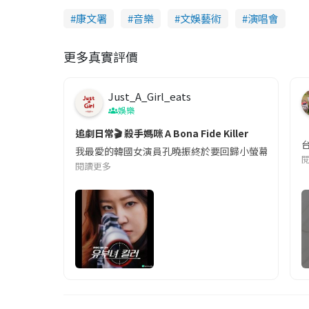
康文署
音樂
文娛藝術
演唱會
更多真實評價
Just_A_Girl_eats
娛樂
追劇日常🎬 殺手媽咪 A Bona Fide Killer
我最愛的韓國女演員孔曉振終於要回歸小螢幕啦!這次的劇
閱讀更多