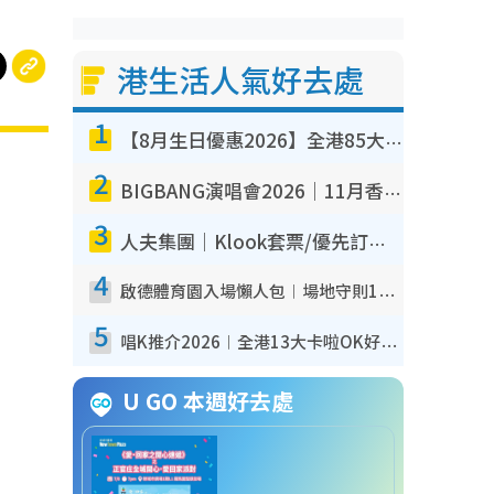
港生活人氣好去處
1
【8月生日優惠2026】全港85大食買玩著數攻略 自助餐/火鍋放題同行免費＋誠品/DONKI送現金券
2
BIGBANG演唱會2026｜11月香港啟德開3場！實名制VIP申請、優先購票攻略
3
人夫集團｜Klook套票/優先訂票/公開發售搶飛攻略！附票價.購票連結.場地座位表
4
啟德體育園入場懶人包︱場地守則12違禁品不可進場准帶細水樽但全場禁樽蓋！應援牌有限制！
5
唱K推介2026︱全港13大卡啦OK好去處！最平$36起 日文K都有！(附地址+收費詳情)
U GO 本週好去處