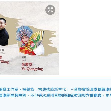
細樂工作室，被譽為「古典弦詩新生代」。音樂會除演奏傳統潮
演潮劇曲牌唱例，不但秉承潮州音樂的細膩柔潤與含蓄飄逸，更