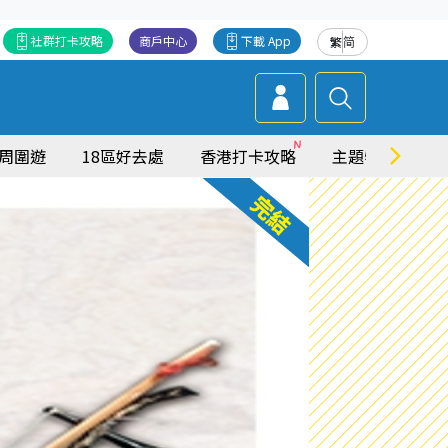
社群打卡攻略
商戶中心
下載 App
繁
简
周圍遊
18區好去處
香港打卡攻略
主題特集