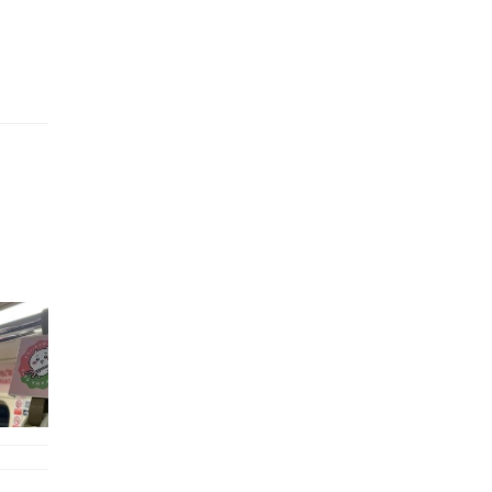
的職員,但其實暗地裡是負責處決逃過法網罪犯的阻擊手｡ 劇情從柳寶娜結束