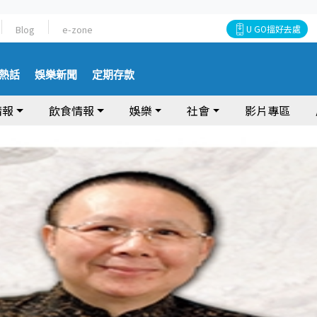
Blog
e-zone
U GO搵好去處
熱話
娛樂新聞
定期存款
情報
飲食情報
娛樂
社會
影片專區