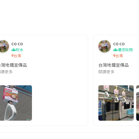
co co
co co
吹水
潮流玩物
台灣
台灣
台灣地鐵宣傳品
台灣地鐵宣傳品
本改編自同名網絡漫畫,故事主軸圍繞女主角柳寶娜 —— 表面上是一間公司
閱讀更多
閱讀更多