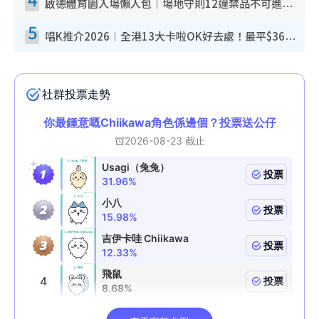
啟德體育園入場懶人包︱場地守則12違禁品不可進場准帶細水樽但全場禁樽蓋！應援牌有限制！
5
唱K推介2026︱全港13大卡啦OK好去處！最平$36起 日文K都有！(附地址+收費詳情)