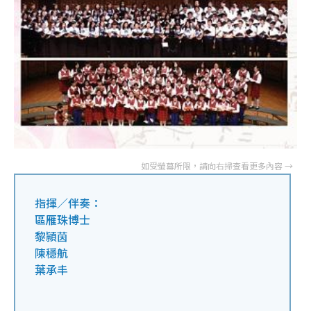
指揮／伴奏：
區雁珠博士
黎頴茵
陳穩航
葉承丰