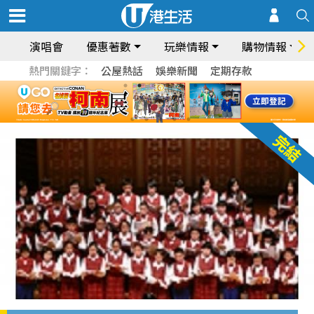
演唱會
優惠著數
玩樂情報
購物情報
熱門關鍵字：
公屋熱話
娛樂新聞
定期存款