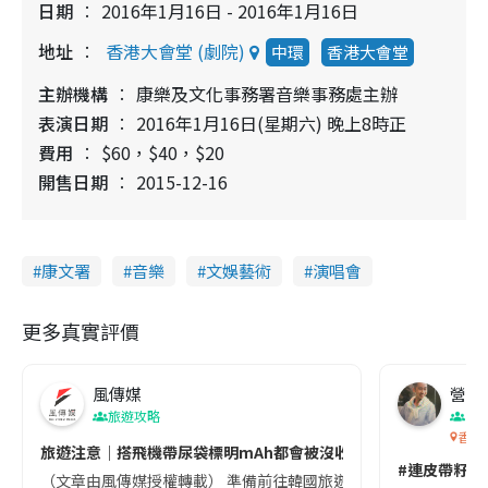
日期
2016年1月16日 - 2016年1月16日
地址
香港大會堂 (劇院)
中環
香港大會堂
主辦機構
康樂及文化事務署音樂事務處主辦
表演日期
2016年1月16日(星期六) 晚上8時正
費用
$60，$40，$20
開售日期
2015-12-16
康文署
音樂
文娛藝術
演唱會
更多真實評價
風傳媒
營養教
旅遊攻略
生
香港
旅遊注意｜搭飛機帶尿袋標明mAh都會被沒收😱出發前切記檢查「1
#連皮帶籽都
（文章由風傳媒授權轉載） 準備前往韓國旅遊的民眾，近期要特別留