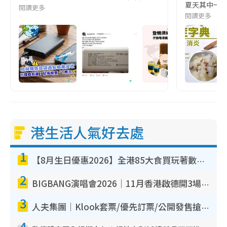
夏天其中一種時
閱讀更多
閱讀更多
港生活人氣好去處
1
【8月生日優惠2026】全港85大食買玩著數攻略 自助餐/火鍋放題同行免費＋誠品/DONKI送現金券
2
BIGBANG演唱會2026｜11月香港啟德開3場！實名制VIP申請、優先購票攻略
3
人夫集團｜Klook套票/優先訂票/公開發售搶飛攻略！附票價.購票連結.場地座位表
4