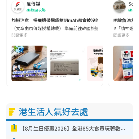
風傳媒
Soul
旅遊攻略
生
旅遊注意｜搭飛機帶尿袋標明mAh都會被沒收😱出發前切記檢查「1
呢款魚油大家
（文章由風傳媒授權轉載） 準備前往韓國旅遊的民眾，近期要特別留
💊 ｢精神返
閱讀更多
閱讀更多
港生活人氣好去處
1
【8月生日優惠2026】全港85大食買玩著數攻略 自助餐/火鍋放題同行免費＋誠品/DONKI送現金券