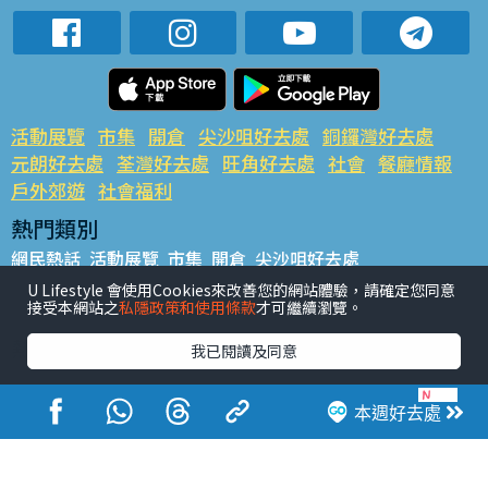
活動展覽
市集
開倉
尖沙咀好去處
銅鑼灣好去處
元朗好去處
荃灣好去處
旺角好去處
社會
餐廳情報
戶外郊遊
社會福利
熱門類別
網民熱話
活動展覽
市集
開倉
尖沙咀好去處
銅鑼灣好去處
元朗好去處
荃灣好去處
旺角好去處
社會
U Lifestyle 會使用Cookies來改善您的網站體驗，請確定您同意
接受本網站之
私隱政策和使用條款
才可繼續瀏覽。
餐廳情報
戶外郊遊
熱門標籤
我已閱讀及同意
#UGO搵好去處
#人氣活動推介
#美食社群熱話
#親子玩樂好去處
#ULifestyle應用程式
#限時搶
本週好去處
#UJetso禮物放送
#ULifestyle商戶中心
#著數
#網絡熱話
香港經濟日報版權所有©2026