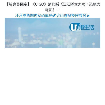
【新會員限定】《U GO》請您睇《汪汪隊立大功：恐龍大
電影》！
汪汪隊勇闖神秘恐龍島🦖火山爆發極限救援🔥