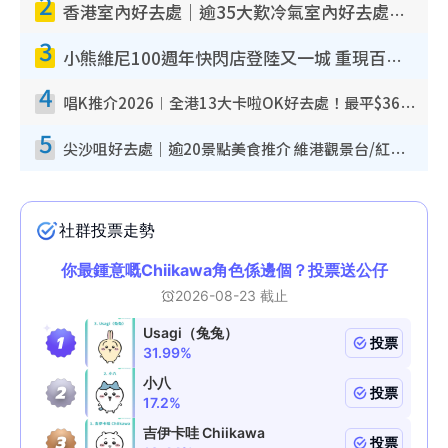
2
香港室內好去處｜逾35大歎冷氣室內好去處推介 室內活動免費避雨無懼落雨
3
小熊維尼100週年快閃店登陸又一城 重現百畝森林經典場景／獨家限定盲盒登場／專屬DIY香水
4
唱K推介2026︱全港13大卡啦OK好去處！最平$36起 日文K都有！(附地址+收費詳情)
5
尖沙咀好去處｜逾20景點美食推介 維港觀景台/紅磚古蹟/九龍公園/室內遊樂場