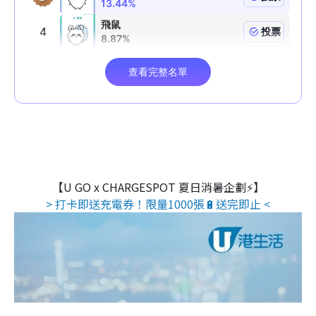
【U GO x CHARGESPOT 夏日消暑企劃⚡】
> 打卡即送充電券！限量1000張🔋送完即止 <