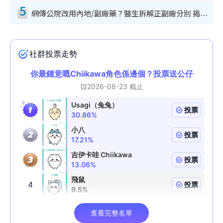
5
網傳公院改用內地/副廠藥？醫生拆解正副廠分別 揭4類人換藥隨時出事