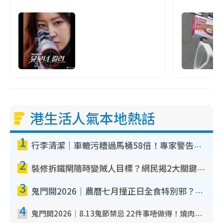
港生活人氣本地熱話
1
行李清潔｜車轆污糟過馬桶58倍！專家警告忌用酒精抹 教1招免污手除菌
2
裝修拆鐵閘隨時變賊人目標？網民揭2大關鍵用途：裝新式等於白裝？附新舊鐵閘分別
3
鬼門開2026｜農曆七月撞正日全食特別邪？專家警告切忌做一事！揭4大禁忌+2招保平安
4
鬼門開2026｜8.13鬼節禁忌 22件事唔做得！燒肉、刺身要少食？半夜勿吹口哨/打呢個電話