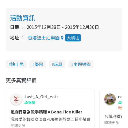
活動資訊
日期
2015年12月28日 - 2015年12月30日
地址
香港迪士尼樂園
大嶼山
迪士尼
優惠
玩具
主題樂園
更多真實評價
Just_A_Girl_eats
co c
娛樂
吹
台灣
追劇日常🎬 殺手媽咪 A Bona Fide Killer
台灣地鐵宣
我最愛的韓國女演員孔曉振終於要回歸小螢幕啦!這次的劇本改編自同名
閱讀更多
閱讀更多