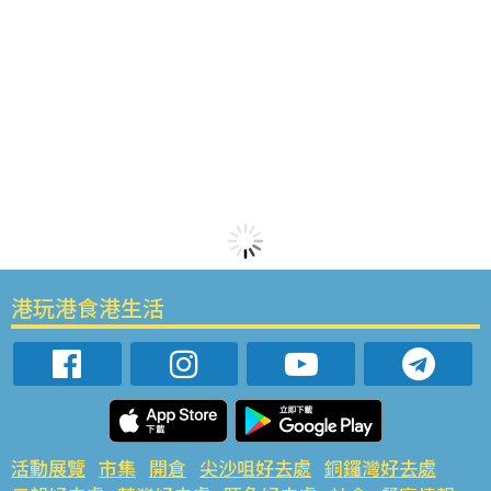
港玩港食港生活
活動展覽
市集
開倉
尖沙咀好去處
銅鑼灣好去處