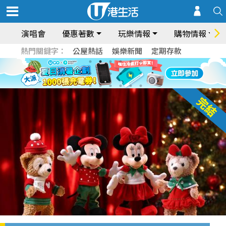
演唱會
優惠著數
玩樂情報
購物情報
熱門關鍵字：
公屋熱話
娛樂新聞
定期存款