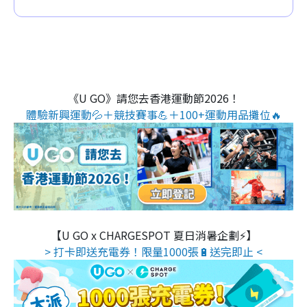
《U GO》請您去香港運動節2026！
體驗新興運動💦＋競技賽事💪＋100+運動用品攤位🔥
【U GO x CHARGESPOT 夏日消暑企劃⚡】
> 打卡即送充電券！限量1000張🔋送完即止 <