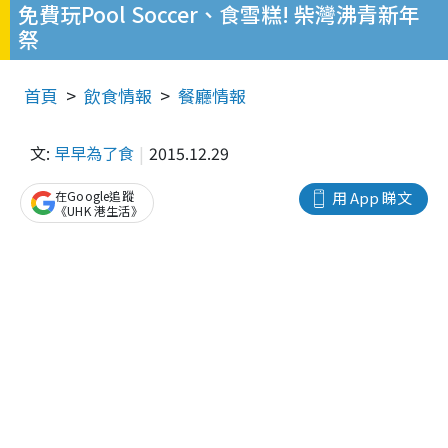
免費玩Pool Soccer、食雪糕! 柴灣沸青新年
祭
首頁
飲食情報
餐廳情報
文:
早早為了食
2015.12.29
在Google追蹤
用 App 睇文
《UHK 港生活》