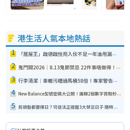
港生活人氣本地熱話
1
「居屋王」啟德啟悅苑入伙不足一年淪甩漏之王！插頭噴火花致大停電 多戶業主全屋家電報銷
2
鬼門開2026｜8.13鬼節禁忌 22件事唔做得！燒肉、刺身要少食？半夜勿吹口哨/打呢個電話
3
行李清潔｜車轆污糟過馬桶58倍！專家警告忌用酒精抹 教1招免污手除菌
4
New Balance型號密碼大公開！識睇2個數字買鞋秒知功能免中伏 附5大熱門鞋款
5
剪頭髮都要擇日？司徒法正提醒3大禁忌日子 隨時剪走財運！呢日剪髮恐「剪壽命」？