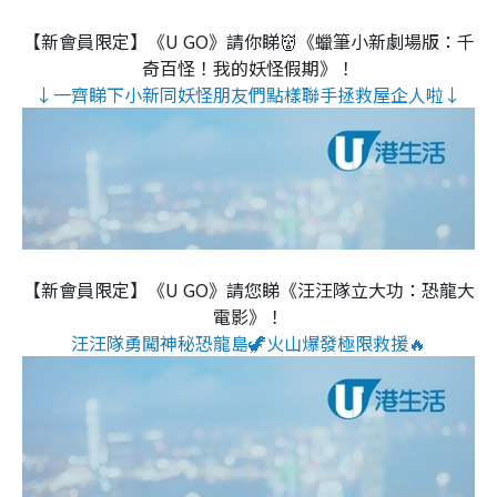
【新會員限定】《U GO》請你睇👹《蠟筆小新劇場版：千
奇百怪！我的妖怪假期》！
↓一齊睇下小新同妖怪朋友們點樣聯手拯救屋企人啦↓
【新會員限定】《U GO》請您睇《汪汪隊立大功：恐龍大
電影》！
汪汪隊勇闖神秘恐龍島🦖火山爆發極限救援🔥