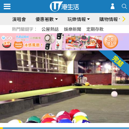
演唱會
優惠著數
玩樂情報
購物情報
熱門關鍵字：
公屋熱話
娛樂新聞
定期存款