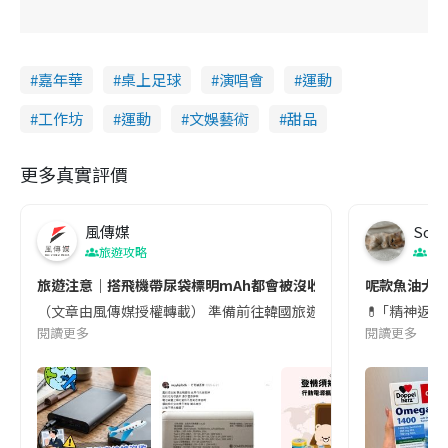
嘉年華
桌上足球
演唱會
運動
工作坊
運動
文娛藝術
甜品
更多真實評價
風傳媒
Soul
旅遊攻略
生
旅遊注意｜搭飛機帶尿袋標明mAh都會被沒收😱出發前切記檢查「1
呢款魚油大家
（文章由風傳媒授權轉載） 準備前往韓國旅遊的民眾，近期要特別留
💊 ｢精神返
閱讀更多
閱讀更多