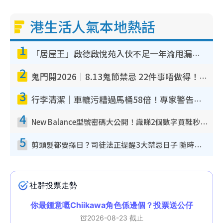
港生活人氣本地熱話
1
「居屋王」啟德啟悅苑入伙不足一年淪甩漏之王！插頭噴火花致大停電 多戶業主全屋家電報銷
2
鬼門開2026｜8.13鬼節禁忌 22件事唔做得！燒肉、刺身要少食？半夜勿吹口哨/打呢個電話
3
行李清潔｜車轆污糟過馬桶58倍！專家警告忌用酒精抹 教1招免污手除菌
4
New Balance型號密碼大公開！識睇2個數字買鞋秒知功能免中伏 附5大熱門鞋款
5
剪頭髮都要擇日？司徒法正提醒3大禁忌日子 隨時剪走財運！呢日剪髮恐「剪壽命」？