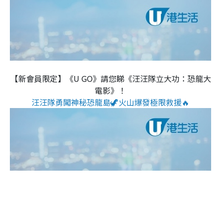
【新會員限定】《U GO》請您睇《汪汪隊立大功：恐龍大
電影》！
汪汪隊勇闖神秘恐龍島🦖火山爆發極限救援🔥