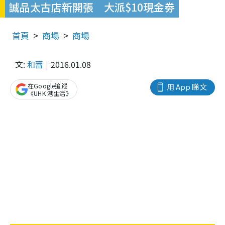
誠品太古店新開張 大派$10現金劵
首頁
商場
商場
文:
和蕾
2016.01.08
在Google追蹤
用 App 睇文
《UHK 港生活》