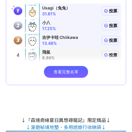
↓「森境奇緣夏日異想尋龍記」限定精品↓
↓漫遊秘境地墊、多用途旅行收納袋↓