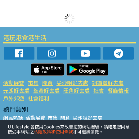
港玩港食港生活
活動展覽
市集
開倉
尖沙咀好去處
銅鑼灣好去處
元朗好去處
荃灣好去處
旺角好去處
社會
餐廳情報
戶外郊遊
社會福利
熱門類別
網民熱話
活動展覽
市集
開倉
尖沙咀好去處
銅鑼灣好去處
元朗好去處
荃灣好去處
旺角好去處
社會
U Lifestyle 會使用Cookies來改善您的網站體驗，請確定您同意
接受本網站之
私隱政策和使用條款
才可繼續瀏覽。
餐廳情報
戶外郊遊