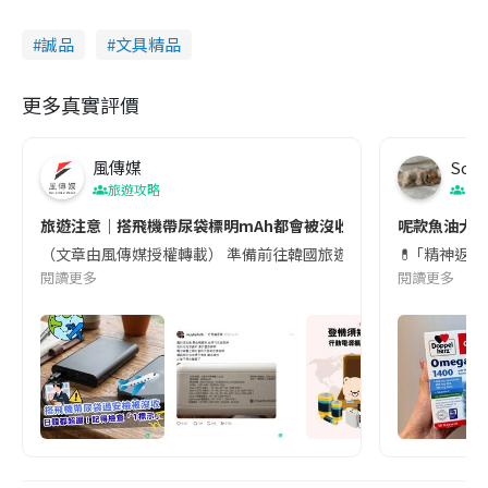
誠品
文具精品
更多真實評價
風傳媒
Soul
旅遊攻略
生
旅遊注意｜搭飛機帶尿袋標明mAh都會被沒收😱出發前切記檢查「1
呢款魚油大家
（文章由風傳媒授權轉載） 準備前往韓國旅遊的民眾，近期要特別留
💊 ｢精神返
閱讀更多
閱讀更多