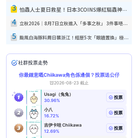
3
怕蟲人士夏日救星！日本3COINS爆紅驅蟲神器$45起 1招「全程免觸碰」輕鬆搞定小強
4
立秋2026｜8月7日立秋進入「多事之秋」 3件事唔做得！專家教6招開運 清枱頭／銀包納氣接好運
5
颱風白海豚料周日襲浙江！經歷5次「眼牆置換」極罕見 成登陸內地最長途颱風