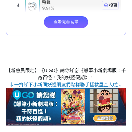
【新會員限定】《U GO》請你睇👹《蠟筆小新劇場版：千
奇百怪！我的妖怪假期》！
↓一齊睇下小新同妖怪朋友們點樣聯手拯救屋企人啦↓