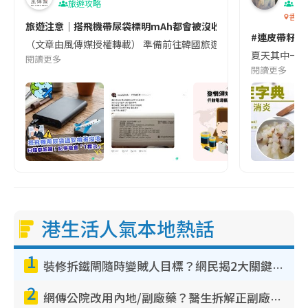
旅遊攻略
生
香港
旅遊注意｜搭飛機帶尿袋標明mAh都會被沒收😱出發前切記檢查「1
#連皮帶籽都
（文章由風傳媒授權轉載） 準備前往韓國旅遊的民眾，近期要特別留
夏天其中一種時
閱讀更多
閱讀更多
港生活人氣本地熱話
1
裝修拆鐵閘隨時變賊人目標？網民揭2大關鍵用途：裝新式等於白裝？附新舊鐵閘分別
2
網傳公院改用內地/副廠藥？醫生拆解正副廠分別 揭4類人換藥隨時出事