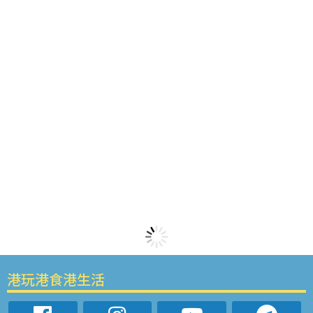
港玩港食港生活