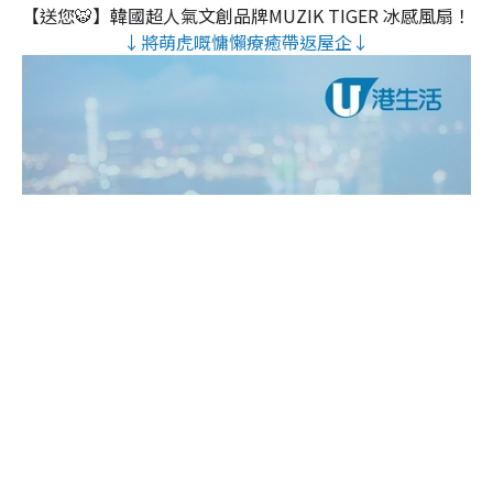
【送您🐯】韓國超人氣文創品牌MUZIK TIGER 冰感風扇！
↓將萌虎嘅慵懶療癒帶返屋企↓