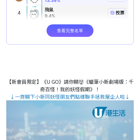
【新會員限定】《U GO》請你睇👹《蠟筆小新劇場版：千
奇百怪！我的妖怪假期》！
↓一齊睇下小新同妖怪朋友們點樣聯手拯救屋企人啦↓