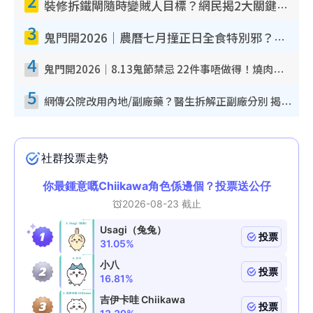
2
裝修拆鐵閘隨時變賊人目標？網民揭2大關鍵用途：裝新式等於白裝？附新舊鐵閘分別
3
鬼門開2026｜農曆七月撞正日全食特別邪？專家警告切忌做一事！揭4大禁忌+2招保平安
4
鬼門開2026｜8.13鬼節禁忌 22件事唔做得！燒肉、刺身要少食？半夜勿吹口哨/打呢個電話
5
網傳公院改用內地/副廠藥？醫生拆解正副廠分別 揭4類人換藥隨時出事