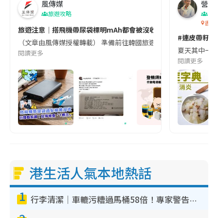
風傳媒
營養教
旅遊攻略
生
香港
旅遊注意｜搭飛機帶尿袋標明mAh都會被沒收😱出發前切記檢查「1
#連皮帶籽都
（文章由風傳媒授權轉載） 準備前往韓國旅遊的民眾，近期要特別留
夏天其中一種時
閱讀更多
閱讀更多
港生活人氣本地熱話
1
行李清潔｜車轆污糟過馬桶58倍！專家警告忌用酒精抹 教1招免污手除菌