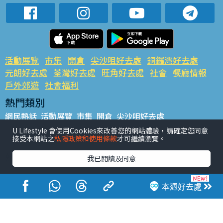
活動展覽
市集
開倉
尖沙咀好去處
銅鑼灣好去處
元朗好去處
荃灣好去處
旺角好去處
社會
餐廳情報
戶外郊遊
社會福利
熱門類別
網民熱話
活動展覽
市集
開倉
尖沙咀好去處
銅鑼灣好去處
元朗好去處
荃灣好去處
旺角好去處
社會
U Lifestyle 會使用Cookies來改善您的網站體驗，請確定您同意
接受本網站之
私隱政策和使用條款
才可繼續瀏覽。
餐廳情報
戶外郊遊
熱門標籤
我已閱讀及同意
#UGO搵好去處
#人氣活動推介
#美食社群熱話
#親子玩樂好去處
#ULifestyle應用程式
#限時搶
本週好去處
#UJetso禮物放送
#ULifestyle商戶中心
#著數
#網絡熱話
香港經濟日報版權所有©2026