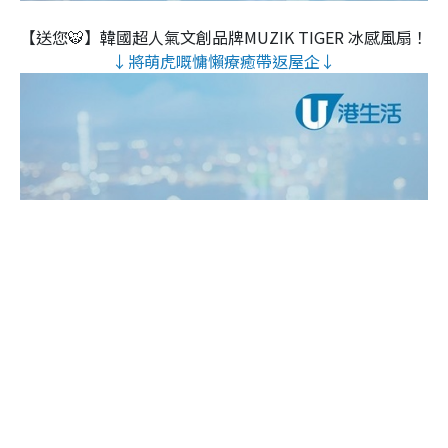
【送您🐯】韓國超人氣文創品牌MUZIK TIGER 冰感風扇！
↓將萌虎嘅慵懶療癒帶返屋企↓