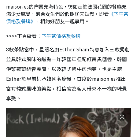
maison es的佈置充滿特色，彷如走進法國花園的餐廳充
滿少女感覺，適合女生們於假期聊天短聚，即看
《下午茶
價格及餐牌》
，相約好朋友一起享用。
>>>>下頁續看：
下午茶價格及餐牌
8款茶點當中，星級名廚Esther Sham特意加入三款獨創
並具韓式風味的鹹點－炸韓國年糕配紅棗黑糖醬、韓國
泡菜蘿蔔絲春卷筒，以及韓式烤牛肉泡芙，也是主廚
Esther於早前師承韓國名廚後，首度於maison es推出
富有韓式風味的美點，相信會為客人帶來不一樣的味覺
享受。