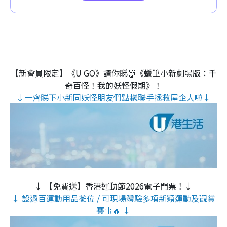
【新會員限定】《U GO》請你睇👹《蠟筆小新劇場版：千
奇百怪！我的妖怪假期》！
↓一齊睇下小新同妖怪朋友們點樣聯手拯救屋企人啦↓
↓ 【免費送】香港運動節2026電子門票！↓
↓ 設過百運動用品攤位 / 可現場體驗多項新穎運動及觀賞
賽事🔥 ↓