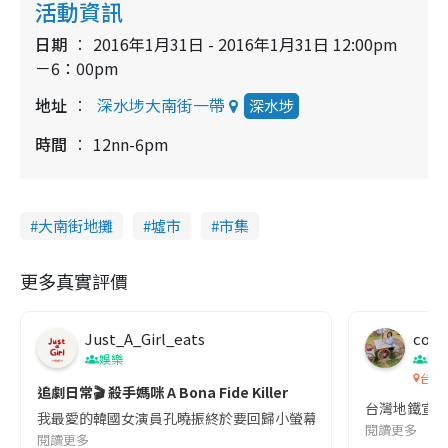
活動資訊
日期
2016年1月31日 - 2016年1月31日 12:00pm
－6：00pm
地址
深水埗大南街一帶
深水埗
時間
12nn-6pm
大南街地攤
墟市
市集
更多真實評價
Just_A_Girl_eats
co c
娛樂
吹
台灣
追劇日常🎬 殺手媽咪 A Bona Fide Killer
台灣地鐵宣
我最愛的韓國女演員孔曉振終於要回歸小螢幕啦!這次的劇本改編自同名
閱讀更多
閱讀更多