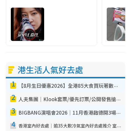
港生活人氣好去處
1
【8月生日優惠2026】全港85大食買玩著數攻略 自助餐/火鍋放題同行免費＋誠品/DONKI送現金券
2
人夫集團｜Klook套票/優先訂票/公開發售搶飛攻略！附票價.購票連結.場地座位表
3
BIGBANG演唱會2026｜11月香港啟德開3場！實名制VIP申請、優先購票攻略
4
香港室內好去處｜逾35大歎冷氣室內好去處推介 室內活動免費避雨無懼落雨