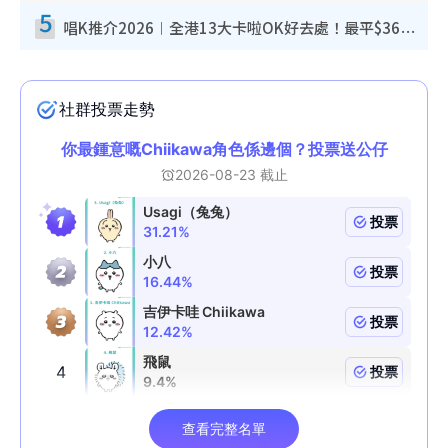
5
唱K推介2026︱全港13大卡啦OK好去處！最平$36起 日文K都有！(附地址+收費詳情)