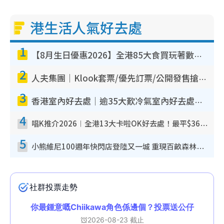
港生活人氣好去處
1
【8月生日優惠2026】全港85大食買玩著數攻略 自助餐/火鍋放題同行免費＋誠品/DONKI送現金券
2
人夫集團｜Klook套票/優先訂票/公開發售搶飛攻略！附票價.購票連結.場地座位表
3
香港室內好去處｜逾35大歎冷氣室內好去處推介 室內活動免費避雨無懼落雨
4
唱K推介2026︱全港13大卡啦OK好去處！最平$36起 日文K都有！(附地址+收費詳情)
5
小熊維尼100週年快閃店登陸又一城 重現百畝森林經典場景／獨家限定盲盒登場／專屬DIY香水