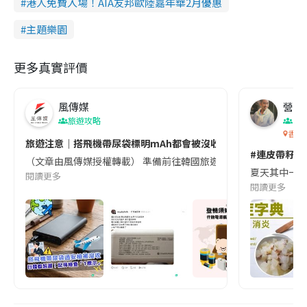
‎港人免費入場！AIA友邦歐陸嘉年華2月優惠
主題樂園
更多真實評價
風傳媒
營養教
旅遊攻略
生
香港
旅遊注意｜搭飛機帶尿袋標明mAh都會被沒收😱出發前切記檢查「1
#連皮帶籽都
（文章由風傳媒授權轉載） 準備前往韓國旅遊的民眾，近期要特別留
夏天其中一種時
閱讀更多
閱讀更多