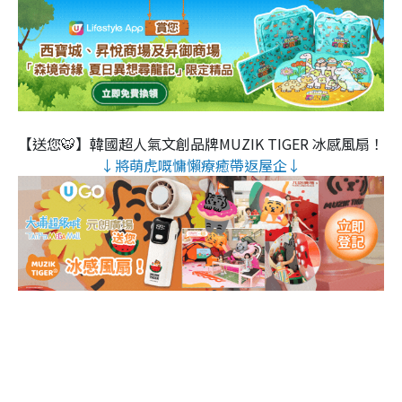
【送您🐯】韓國超人氣文創品牌MUZIK TIGER 冰感風扇！
↓將萌虎嘅慵懶療癒帶返屋企↓