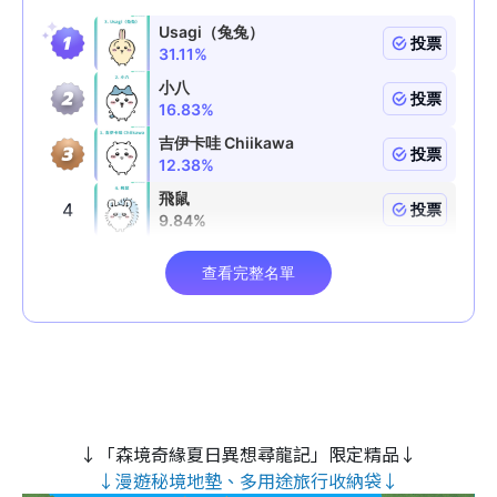
↓「森境奇緣夏日異想尋龍記」限定精品↓
↓漫遊秘境地墊、多用途旅行收納袋↓