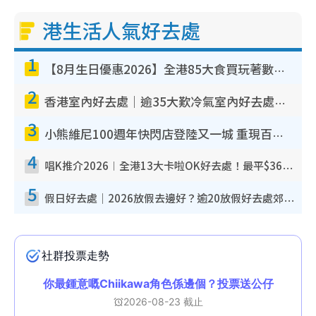
港生活人氣好去處
1
【8月生日優惠2026】全港85大食買玩著數攻略 自助餐/火鍋放題同行免費＋誠品/DONKI送現金券
2
香港室內好去處｜逾35大歎冷氣室內好去處推介 室內活動免費避雨無懼落雨
3
小熊維尼100週年快閃店登陸又一城 重現百畝森林經典場景／獨家限定盲盒登場／專屬DIY香水
4
唱K推介2026︱全港13大卡啦OK好去處！最平$36起 日文K都有！(附地址+收費詳情)
5
假日好去處｜2026放假去邊好？逾20放假好去處郊外/秘景 休閒半日或一日遊