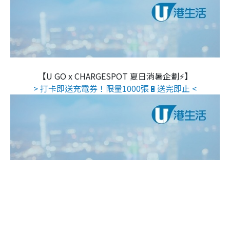
【U GO x CHARGESPOT 夏日消暑企劃⚡】
> 打卡即送充電券！限量1000張🔋送完即止 <