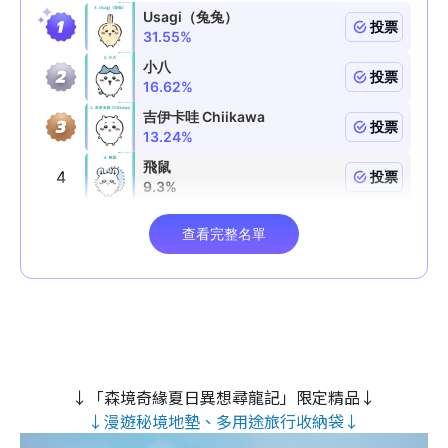
↓「森境奇緣夏日異想尋龍記」限定精品↓
↓漫遊秘境地墊、多用途旅行收納袋↓