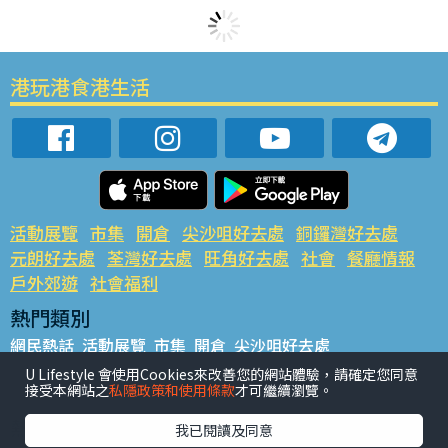
港玩港食港生活
活動展覽
市集
開倉
尖沙咀好去處
銅鑼灣好去處
元朗好去處
荃灣好去處
旺角好去處
社會
餐廳情報
戶外郊遊
社會福利
熱門類別
網民熱話
活動展覽
市集
開倉
尖沙咀好去處
銅鑼灣好去處
元朗好去處
荃灣好去處
旺角好去處
社會
U Lifestyle 會使用Cookies來改善您的網站體驗，請確定您同意
接受本網站之
私隱政策和使用條款
才可繼續瀏覽。
餐廳情報
戶外郊遊
熱門標籤
我已閱讀及同意