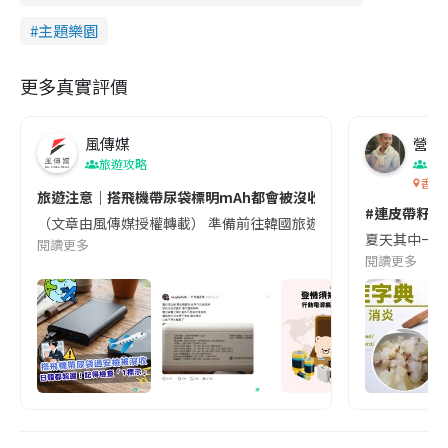
主題樂園
更多真實評價
風傳媒
營養教
旅遊攻略
生
香港
旅遊注意｜搭飛機帶尿袋標明mAh都會被沒收😱出發前切記檢查「1
#連皮帶籽都
（文章由風傳媒授權轉載） 準備前往韓國旅遊的民眾，近期要特別留
夏天其中一種時
閱讀更多
閱讀更多