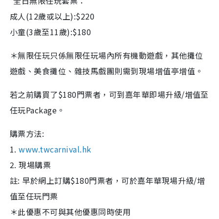
*全日無限任玩套票：
成人(12歲或以上):$220
小童(3歲至11歲):$180
＊無限任玩只係無限任玩場內所有機動遊戲，其他攤位
遊戲、美食攤位、雜技馬戲團則需到現場增值亭增值。
若之前購買了$180門票者，可到嘉年華即場升級/增值至
任玩Package。
購票方法:
1.
www.twcarnival.hk
2. 現場購票
註: 早於網上訂購$180門票者，可於嘉年華現場升級/增
值至任玩門票
＊此優惠不可與其他優惠同時使用