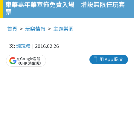
東華嘉年華宣佈免費入場 增設無限任玩套
票
首頁
玩樂情報
主題樂園
文:
爛玩精
2016.02.26
在Google追蹤
用 App 睇文
《UHK 港生活》