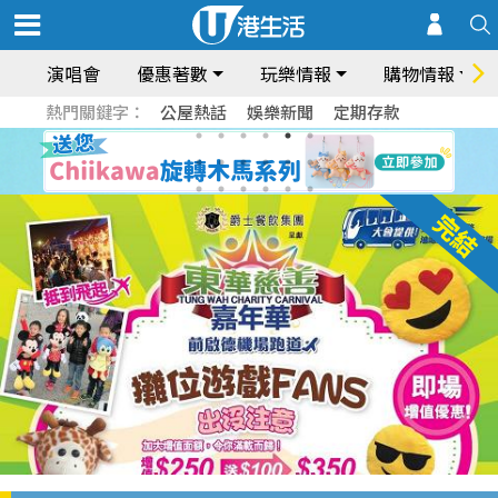
演唱會
優惠著數
玩樂情報
購物情報
熱門關鍵字：
公屋熱話
娛樂新聞
定期存款