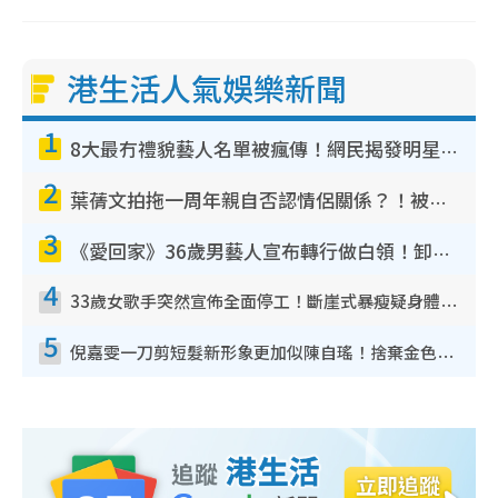
港生活人氣娛樂新聞
1
8大最冇禮貌藝人名單被瘋傳！網民揭發明星真面目 一致數臭呢位係無品天花板？
2
葉蒨文拍拖一周年親自否認情侶關係？！被質疑感情造假竟稱GM「普通同事」
3
《愛回家》36歲男藝人宣布轉行做白領！卸下藝人身份回歸素人平淡生活
4
33歲女歌手突然宣佈全面停工！斷崖式暴瘦疑身體亮紅燈！聲明曝︰將暫時淡出
5
倪嘉雯一刀剪短髮新形象更加似陳自瑤！捨棄金色長髮造型氣質大變超驚喜