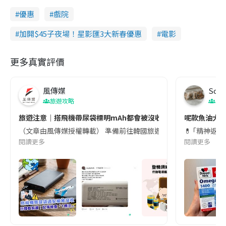
優惠
戲院
加開$45子夜場！星影匯3大新春優惠
電影
更多真實評價
風傳媒
Soul
旅遊攻略
生
旅遊注意｜搭飛機帶尿袋標明mAh都會被沒收😱出發前切記檢查「1
呢款魚油大家
（文章由風傳媒授權轉載） 準備前往韓國旅遊的民眾，近期要特別留
💊 ｢精神返
閱讀更多
閱讀更多