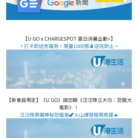
【U GO x CHARGESPOT 夏日消暑企劃⚡】
> 打卡即送充電券！限量1000張🔋送完即止 <
【新會員限定】《U GO》請您睇《汪汪隊立大功：恐龍大
電影》！
汪汪隊勇闖神秘恐龍島🦖火山爆發極限救援🔥