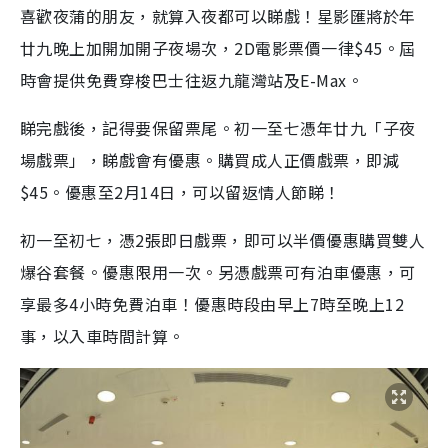
喜歡夜蒲的朋友，就算入夜都可以睇戲！星影匯將於年
廿九晚上加開加開子夜場次，2D電影票價一律$45。屆
時會提供免費穿梭巴士往返九龍灣站及E-Max。
睇完戲後，記得要保留票尾。初一至七憑年廿九「子夜
場戲票」，睇戲會有優惠。購買成人正價戲票，即減
$45。優惠至2月14日，可以留返情人節睇！
初一至初七，憑2張即日戲票，即可以半價優惠購買雙人
爆谷套餐。優惠限用一次。另憑戲票可有泊車優惠，可
享最多4小時免費泊車！優惠時段由早上7時至晚上12
事，以入車時間計算。