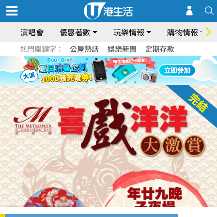
演唱會
優惠著數
玩樂情報
購物情報
熱門關鍵字：
公屋熱話
娛樂新聞
定期存款