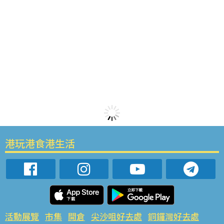
港玩港食港生活
活動展覽
市集
開倉
尖沙咀好去處
銅鑼灣好去處