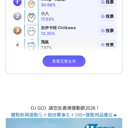
《U GO》請您去香港運動節2026！
體驗新興運動💦＋競技賽事💪＋100+運動用品攤位🔥