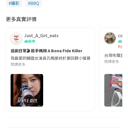
攝影
BBQ
更多真實評價
Just_A_Girl_eats
co c
娛樂
吹
台灣
追劇日常🎬 殺手媽咪 A Bona Fide Killer
台灣地鐵宣
我最愛的韓國女演員孔曉振終於要回歸小螢幕啦!這次的劇本改編自同名
閱讀更多
閱讀更多