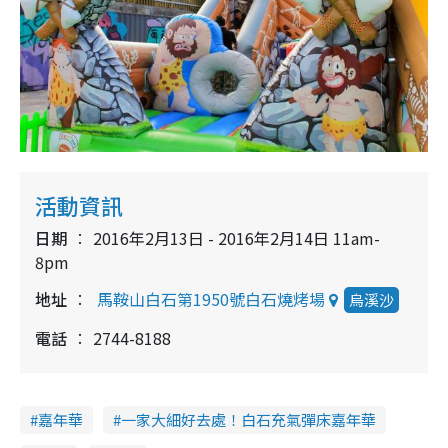
活動資訊
日期
2016年2月13日 - 2016年2月14日 11am-
8pm
地址
馬鞍山白石第1950號白石燒烤場
烏溪沙
電話
2744-8188
嘉年華
一家大細好去處！白石充氣彈床嘉年華