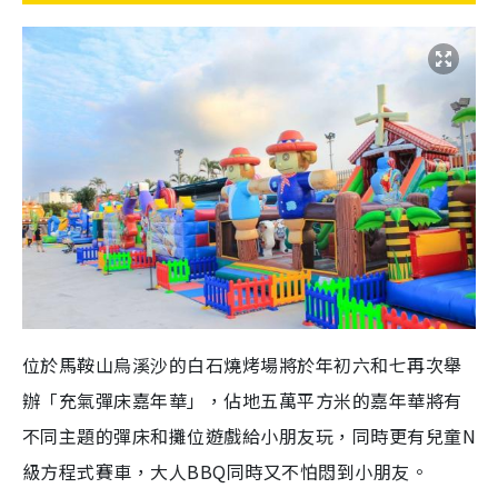
位於馬鞍山烏溪沙的白石燒烤場將於年初六和七再次舉
辦「充氣彈床嘉年華」，佔地五萬平方米的嘉年華將有
不同主題的彈床和攤位遊戲給小朋友玩，同時更有兒童N
級方程式賽車，大人BBQ同時又不怕悶到小朋友。