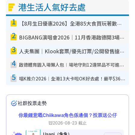
港生活人氣好去處
1
【8月生日優惠2026】全港85大食買玩著數攻略 自助餐/火鍋放題同行免費＋誠品/DONKI送現金券
2
BIGBANG演唱會2026｜11月香港啟德開3場！實名制VIP申請、優先購票攻略
3
人夫集團｜Klook套票/優先訂票/公開發售搶飛攻略！附票價.購票連結.場地座位表
4
啟德體育園入場懶人包︱場地守則12違禁品不可進場准帶細水樽但全場禁樽蓋！應援牌有限制！
5
唱K推介2026︱全港13大卡啦OK好去處！最平$36起 日文K都有！(附地址+收費詳情)