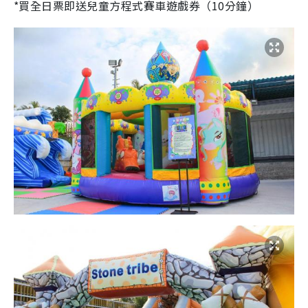
*買全日票即送兒童方程式賽車遊戲券（10分鐘）