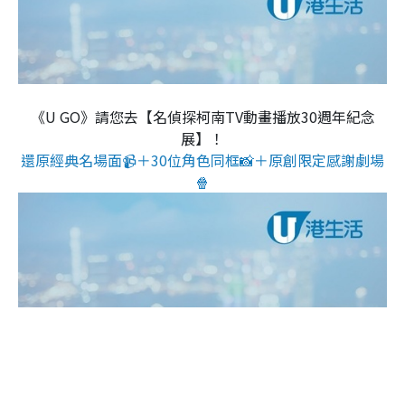
《U GO》請您去【名偵探柯南TV動畫播放30週年紀念
展】！
還原經典名場面📹＋30位角色同框📸＋原創限定感謝劇場
🍿