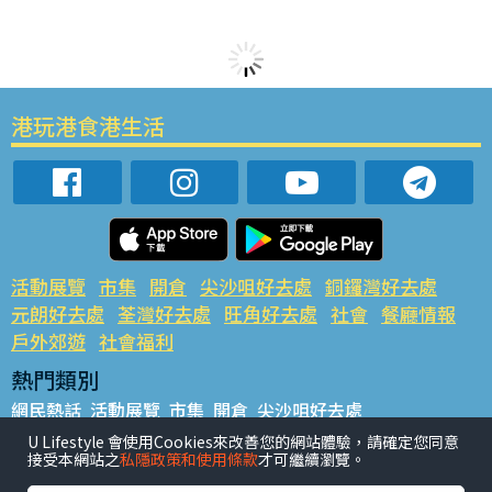
港玩港食港生活
活動展覽
市集
開倉
尖沙咀好去處
銅鑼灣好去處
元朗好去處
荃灣好去處
旺角好去處
社會
餐廳情報
戶外郊遊
社會福利
熱門類別
網民熱話
活動展覽
市集
開倉
尖沙咀好去處
銅鑼灣好去處
元朗好去處
荃灣好去處
旺角好去處
社會
U Lifestyle 會使用Cookies來改善您的網站體驗，請確定您同意
接受本網站之
私隱政策和使用條款
才可繼續瀏覽。
餐廳情報
戶外郊遊