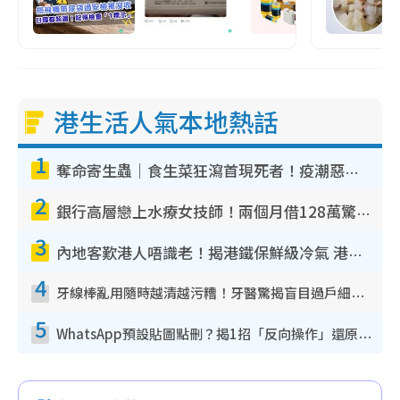
港生活人氣本地熱話
1
奪命寄生蟲｜食生菜狂瀉首現死者！疫潮惡化錄1.8萬宗病例 揭洗菜3大謬誤
2
銀行高層戀上水療女技師！兩個月借128萬驚覺「沉船」沉落火海 揭背後疑似邪教操控賣淫
3
內地客歎港人唔識老！揭港鐵保鮮級冷氣 港人求放過：咪投訴
4
牙線棒亂用隨時越清越污糟！牙醫驚揭盲目過戶細菌恐致蛀牙：呢種先係日常真保養
5
WhatsApp預設貼圖點刪？揭1招「反向操作」還原簡潔介面 附3步實測教學