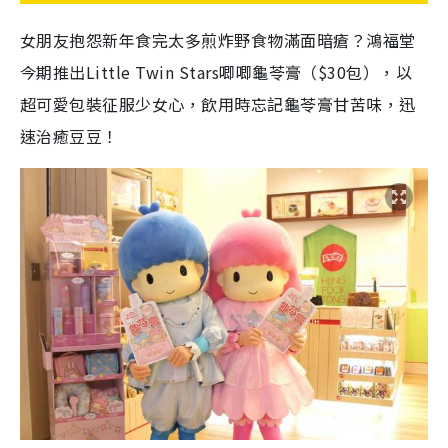
女朋友抱怨新年食完太多煎炸野食物滿面暗瘡？鴻福堂
今期推出Little Twin Stars唧唧龜苓膏（$30包），以
超可愛包裝征服少女心，飲用時忘記龜苓膏甘苦味，迅
速治癒豆豆！