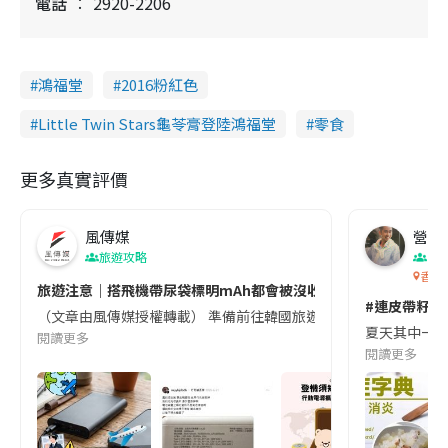
電話
2920-2206
鴻福堂
2016粉紅色
Little Twin Stars龜苓膏登陸鴻福堂
零食
更多真實評價
風傳媒
營養教
旅遊攻略
生
香港
旅遊注意｜搭飛機帶尿袋標明mAh都會被沒收😱出發前切記檢查「1
#連皮帶籽都
（文章由風傳媒授權轉載） 準備前往韓國旅遊的民眾，近期要特別留
夏天其中一種時
閱讀更多
閱讀更多