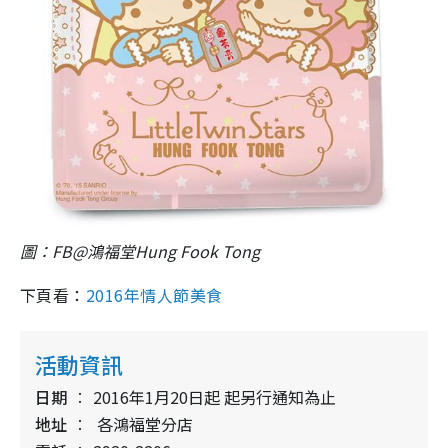
圖：FB@鴻福堂Hung Fook Tong
下頁看：
2016年情人節美食
活動資訊
日期
2016年1月20日起 起另行通知為止
地址
各鴻福堂分店