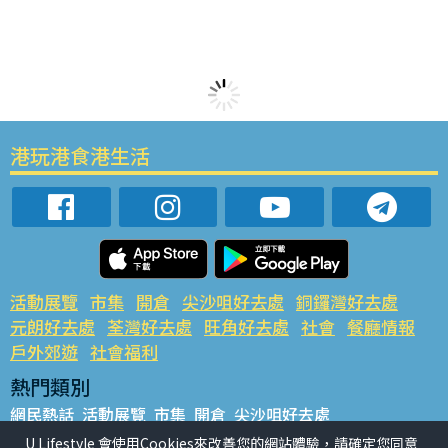
港玩港食港生活
活動展覽
市集
開倉
尖沙咀好去處
銅鑼灣好去處
元朗好去處
荃灣好去處
旺角好去處
社會
餐廳情報
戶外郊遊
社會福利
熱門類別
網民熱話
活動展覽
市集
開倉
尖沙咀好去處
銅鑼灣好去處
元朗好去處
荃灣好去處
旺角好去處
社會
U Lifestyle 會使用Cookies來改善您的網站體驗，請確定您同意