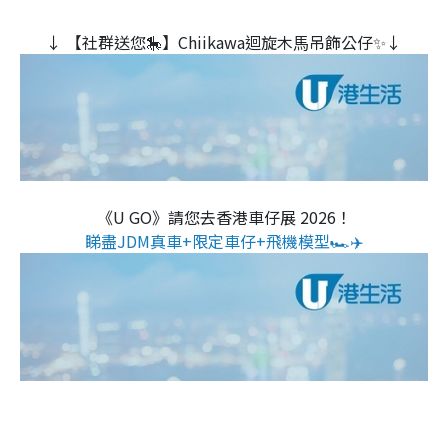
↓ 【社群送您🎠】Chiikawa迴旋木⾺吊飾公仔✨↓
《U GO》請您去香港車仔展 2026！
睇盡JDM真車+限定車仔+飛機模型🏎️✈️