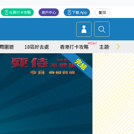
社群打卡攻略
商戶中心
下載 App
繁
简
周圍遊
18區好去處
香港打卡攻略
主題特集