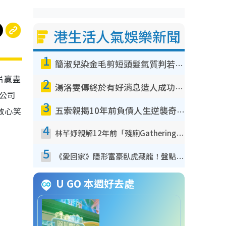
港生活人氣娛樂新聞
1
簡淑兒染金毛剪短頭髮氣質判若兩人！嚇壞老公麥大力都認唔出：「你做咩事？」
片贏盡
2
湯洛雯傳終於有好消息造人成功！兩大細節曝孕味極濃惹猜測：大肚婆先會咁！
影公司
3
放心笑
五索親揭10年前負債人生逆襲奇蹟！全靠去一地方轉運後即遇上馬先生
4
林芊妤親解12年前「殘廁Gathering」真相！高層解約一句話重創尊嚴至今拒返TVB
5
《愛回家》隱形富豪臥虎藏龍！盤點12位財氣逼人的有錢藝人：呢位靚女3億身家唔憂做
U GO 本週好去處