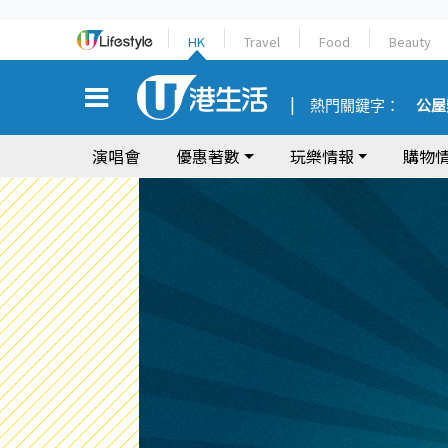
HK
Travel
Food
Beauty
熱門關鍵字：
公屋
演唱會
優惠著數
玩樂情報
購物