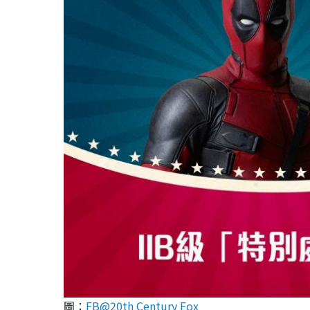
圖：
FB@20th Century Fox