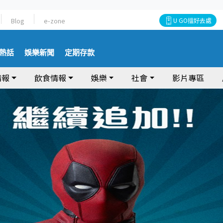
Blog
e-zone
U GO搵好去處
熱話
娛樂新聞
定期存款
情報
飲食情報
娛樂
社會
影片專區