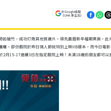
在Google追蹤
《UHK 港生活》
香港勢如破竹，成功打敗其他賀歲片，領先農曆新年檔期票房，此
都心癢癢，部份戲院於昨日情人節就特別上映IIB版本，而今日電
於2月15-17連續3日在指定戲院上映！未滿18歲的朋友都可以