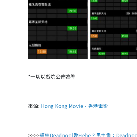
*一切以戲院公佈為準
來源:
Hong Kong Movie - 香港電影
>>>>
續集Deadpool愛Hehe？男主角：Deadp