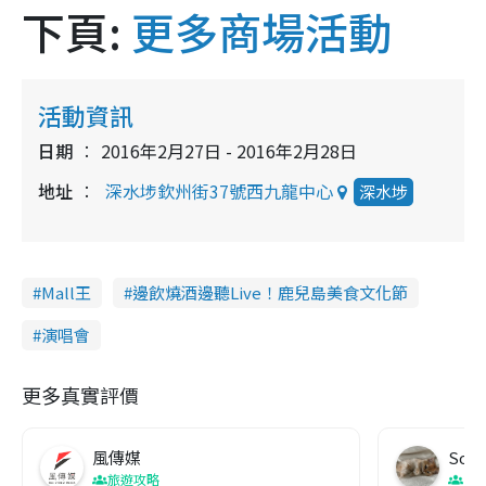
下頁:
更多商場活動
活動資訊
日期
2016年2月27日 - 2016年2月28日
地址
深水埗欽州街37號西九龍中心
深水埗
Mall王
邊飲燒酒邊聽Live！鹿兒島美食文化節
演唱會
更多真實評價
風傳媒
Soul
旅遊攻略
生