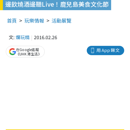
邊飲燒酒邊聽Live！鹿兒島美食文化節
首頁
玩樂情報
活動展覽
文:
爛玩精
2016.02.26
在Google追蹤
用 App 睇文
《UHK 港生活》