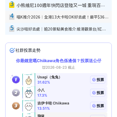
3
小熊維尼100週年快閃店登陸又一城 重現百畝森林經典場景／獨家限定盲盒登場／專屬DIY香水
4
唱K推介2026︱全港13大卡啦OK好去處！最平$36起 日文K都有！(附地址+收費詳情)
5
尖沙咀好去處｜逾20景點美食推介 維港觀景台/紅磚古蹟/九龍公園/室內遊樂場