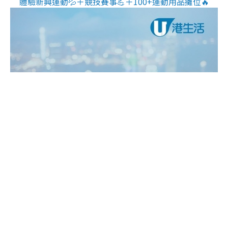
體驗新興運動💦＋競技賽事💪＋100+運動用品攤位🔥