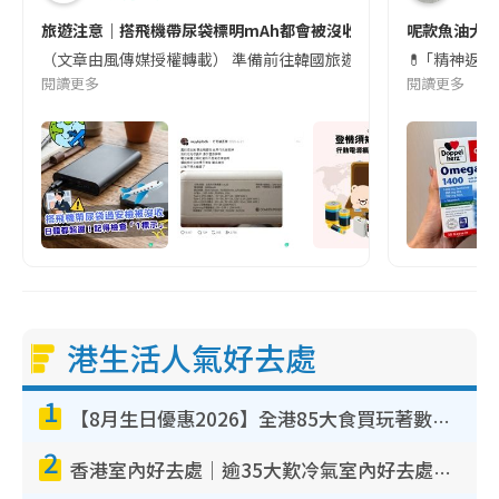
旅遊注意｜搭飛機帶尿袋標明mAh都會被沒收😱出發前切記檢查「1
呢款魚油大家
（文章由風傳媒授權轉載） 準備前往韓國旅遊的民眾，近期要特別留
💊 ｢精神返
閱讀更多
閱讀更多
港生活人氣好去處
1
【8月生日優惠2026】全港85大食買玩著數攻略 自助餐/火鍋放題同行免費＋誠品/DONKI送現金券
2
香港室內好去處｜逾35大歎冷氣室內好去處推介 室內活動免費避雨無懼落雨