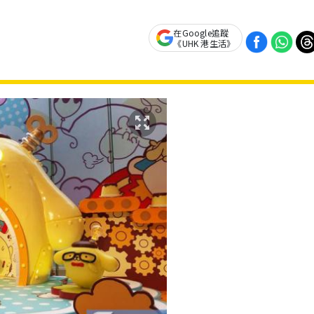
在Google追蹤
《UHK 港生活》