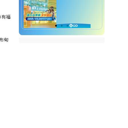
絲有福
布甸