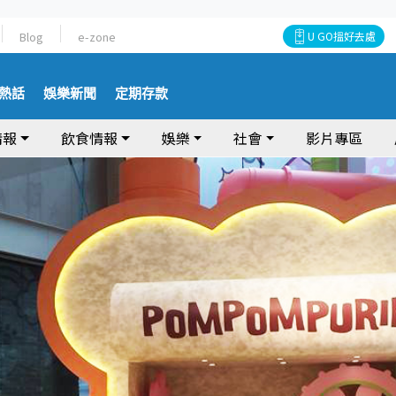
Blog
e-zone
U GO搵好去處
熱話
娛樂新聞
定期存款
情報
飲食情報
娛樂
社會
影片專區