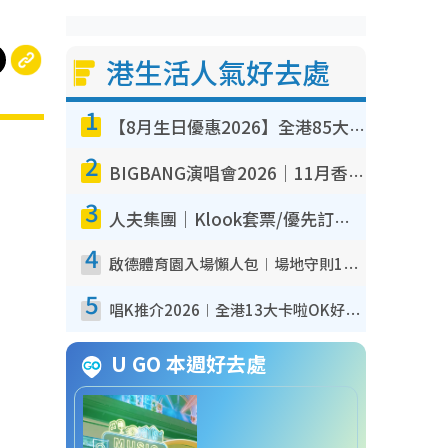
港生活人氣好去處
1
【8月生日優惠2026】全港85大食買玩著數攻略 自助餐/火鍋放題同行免費＋誠品/DONKI送現金券
2
BIGBANG演唱會2026｜11月香港啟德開3場！實名制VIP申請、優先購票攻略
3
人夫集團｜Klook套票/優先訂票/公開發售搶飛攻略！附票價.購票連結.場地座位表
4
啟德體育園入場懶人包︱場地守則12違禁品不可進場准帶細水樽但全場禁樽蓋！應援牌有限制！
5
唱K推介2026︱全港13大卡啦OK好去處！最平$36起 日文K都有！(附地址+收費詳情)
U GO 本週好去處