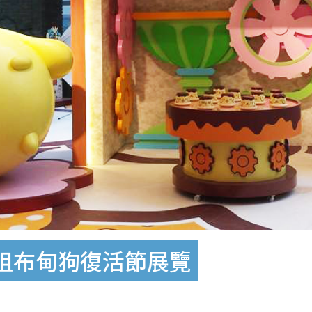
咀布甸狗復活節展覽