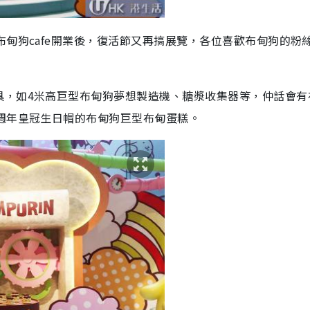
布甸狗cafe開業後，復活節又再搞展覽，各位喜歡布甸狗的粉
具，如4米高巨型布甸狗夢想製造機、糖漿收集器等，仲話會有
週年皇冠生日帽的布甸狗巨型布甸蛋糕。