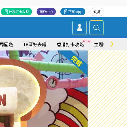
社群打卡攻略
商戶中心
下載 App
繁
简
周圍遊
18區好去處
香港打卡攻略
主題特集