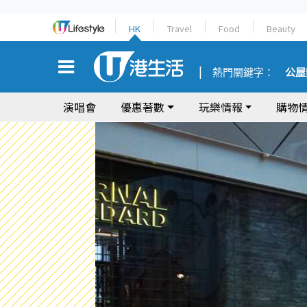
HK
Travel
Food
Beauty
熱門關鍵字：
公屋
演唱會
優惠著數
玩樂情報
購物