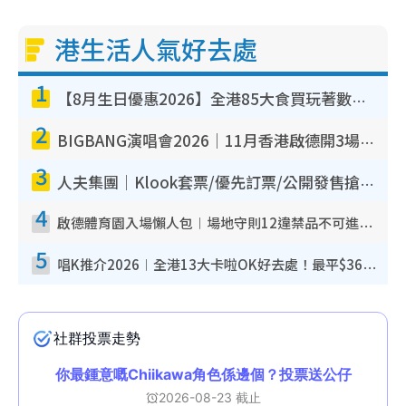
港生活人氣好去處
1
【8月生日優惠2026】全港85大食買玩著數攻略 自助餐/火鍋放題同行免費＋誠品/DONKI送現金券
2
BIGBANG演唱會2026｜11月香港啟德開3場！實名制VIP申請、優先購票攻略
3
人夫集團｜Klook套票/優先訂票/公開發售搶飛攻略！附票價.購票連結.場地座位表
4
啟德體育園入場懶人包︱場地守則12違禁品不可進場准帶細水樽但全場禁樽蓋！應援牌有限制！
5
唱K推介2026︱全港13大卡啦OK好去處！最平$36起 日文K都有！(附地址+收費詳情)