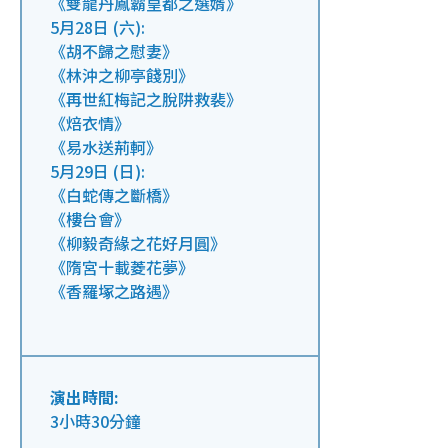
《雙龍丹鳳霸皇都之選婿》
5月28日 (六):
《胡不歸之慰妻》
《林沖之柳亭餞別》
《再世紅梅記之脫阱救裴》
《焙衣情》
《易水送荊軻》
5月29日 (日):
《白蛇傳之斷橋》
《樓台會》
《柳毅奇緣之花好月圓》
《隋宮十載菱花夢》
《香羅塚之路遇》
演出時間:
3小時30分鐘