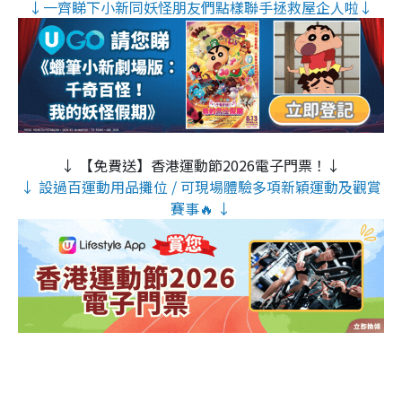
↓一齊睇下小新同妖怪朋友們點樣聯手拯救屋企人啦↓
↓ 【免費送】香港運動節2026電子門票！↓
↓ 設過百運動用品攤位 / 可現場體驗多項新穎運動及觀賞
賽事🔥 ↓