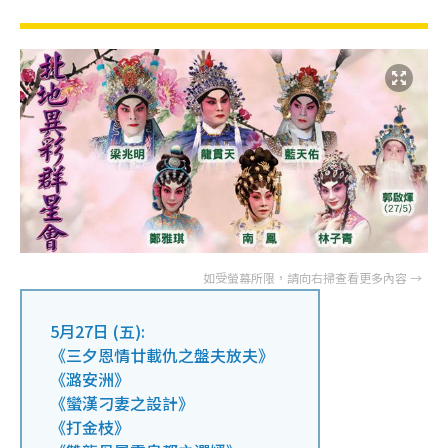
5月27日 (五):
《三夕恩情廿載仇之盤夫放夫》
《潞安洲》
《蠻漢刁妻之設計》
《打金枝》