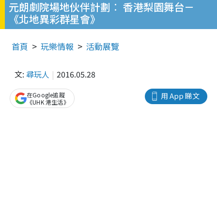
元朗劇院場地伙伴計劃︰ 香港梨園舞台－
《北地異彩群星會》
首頁
玩樂情報
活動展覽
文:
尋玩人
2016.05.28
在Google追蹤
用 App 睇文
《UHK 港生活》