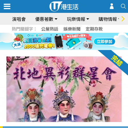
演唱會
優惠著數
玩樂情報
購物情報
熱門關鍵字：
公屋熱話
娛樂新聞
定期存款