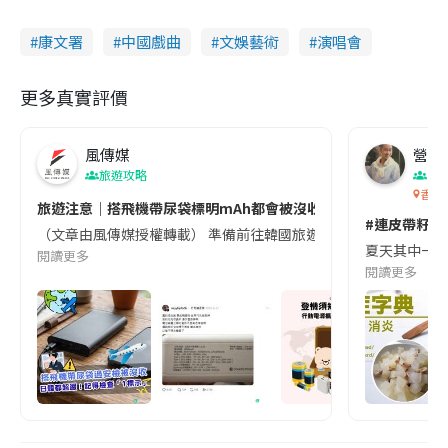
康文署
中國戲曲
文娛藝術
演唱會
更多真實評價
風傳媒
營養教
旅遊攻略
生
香港
旅遊注意｜搭飛機帶尿袋標明mAh都會被沒收😱出發前切記檢查「1
#連皮帶籽都
（文章由風傳媒授權轉載） 準備前往韓國旅遊的民眾，近期要特別留
夏天其中一種時
閱讀更多
閱讀更多