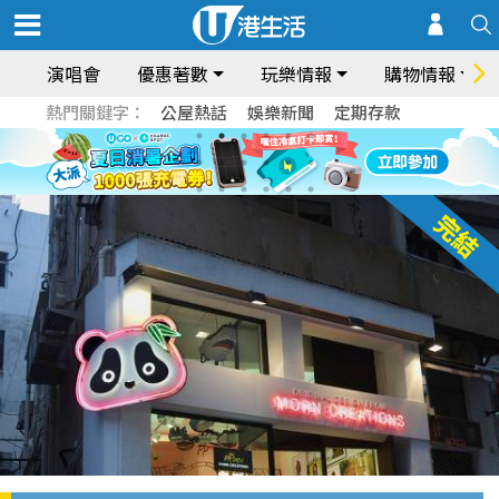
演唱會
優惠著數
玩樂情報
購物情報
熱門關鍵字：
公屋熱話
娛樂新聞
定期存款