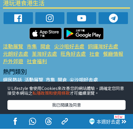
港玩港食港生活
活動展覽
市集
開倉
尖沙咀好去處
銅鑼灣好去處
元朗好去處
荃灣好去處
旺角好去處
社會
餐廳情報
戶外郊遊
社會福利
熱門類別
網民熱話
活動展覽
市集
開倉
尖沙咀好去處
銅鑼灣好去處
元朗好去處
荃灣好去處
旺角好去處
社會
U Lifestyle 會使用Cookies來改善您的網站體驗，請確定您同意
接受本網站之
私隱政策和使用條款
才可繼續瀏覽。
餐廳情報
戶外郊遊
熱門標籤
我已閱讀及同意
#UGO搵好去處
#人氣活動推介
#美食社群熱話
#親子玩樂好去處
#ULifestyle應用程式
#限時搶
本週好去處
#UJetso禮物放送
#ULifestyle商戶中心
#著數
#網絡熱話