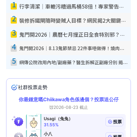
1
行李清潔｜車轆污糟過馬桶58倍！專家警告忌用酒精抹 教1招免污手除菌
2
裝修拆鐵閘隨時變賊人目標？網民揭2大關鍵用途：裝新式等於白裝？附新舊鐵閘分別
3
鬼門開2026｜農曆七月撞正日全食特別邪？專家警告切忌做一事！揭4大禁忌+2招保平安
4
鬼門開2026｜8.13鬼節禁忌 22件事唔做得！燒肉、刺身要少食？半夜勿吹口哨/打呢個電話
5
網傳公院改用內地/副廠藥？醫生拆解正副廠分別 揭4類人換藥隨時出事