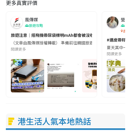
更多真實評價
風傳媒
營養教
旅遊攻略
生
香港
旅遊注意｜搭飛機帶尿袋標明mAh都會被沒收😱出發前切記檢查「1
#連皮帶籽都
（文章由風傳媒授權轉載） 準備前往韓國旅遊的民眾，近期要特別留
夏天其中一種時
閱讀更多
閱讀更多
港生活人氣本地熱話