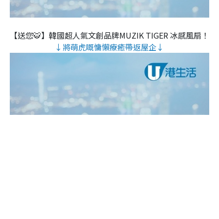
【送您🐯】韓國超人氣文創品牌MUZIK TIGER 冰感風扇！
↓將萌虎嘅慵懶療癒帶返屋企↓