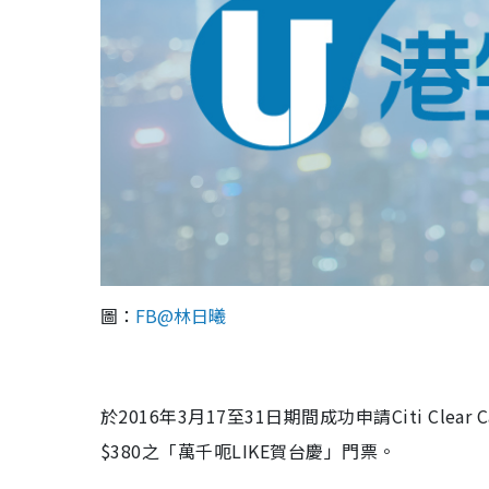
圖：
FB@林日曦
於
2016
年
3
月
17
至
31
日期間成功申請
Citi Clear 
$380
之「萬千呃
LIKE
賀台慶」門票。