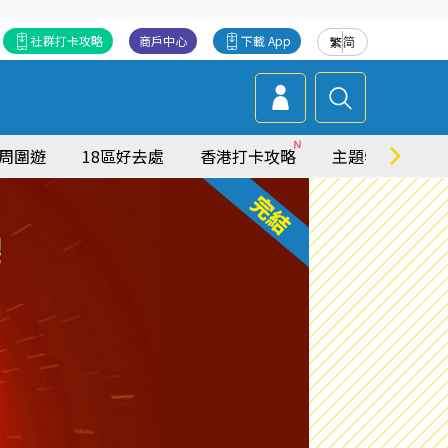
社群打卡攻略
商戶中心
下載 App
繁
简
周圍遊
18區好去處
香港打卡攻略
主題特集