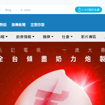
Blog
e-zone
U GO搵好去處
熱話
娛樂新聞
定期存款
情報
飲食情報
娛樂
社會
影片專區