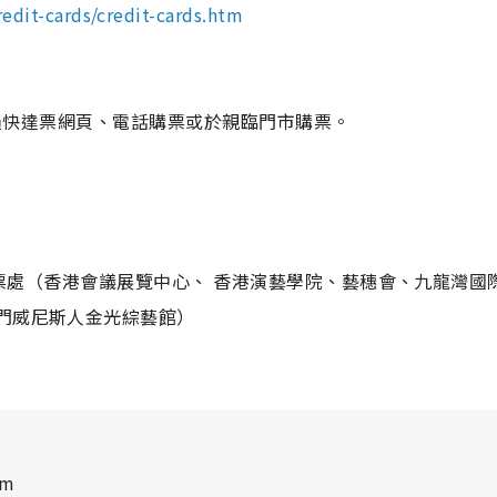
edit-cards/credit-cards.htm
可透過快達票網頁、電話購票或於親臨門市購票。
場館售票處（香港會議展覽中心、 香港演藝學院、藝穗會、九龍灣國
門威尼斯人金光綜藝館）
pm