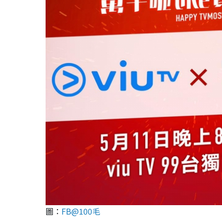
圖：
FB@100毛