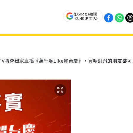
在Google追蹤
《UHK 港生活》
iu TV將會獨家直播《萬千呃Like賀台慶》，買唔到飛的朋友都