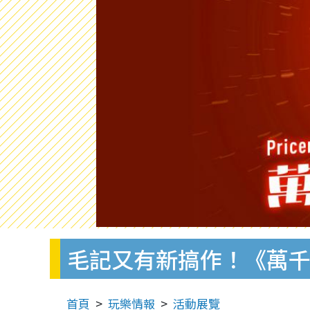
毛記又有新搞作！《萬千呃
首頁
玩樂情報
活動展覽