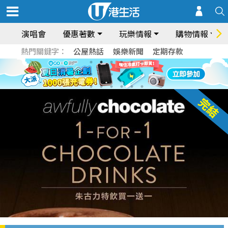
演唱會
優惠著數
玩樂情報
購物情報
熱門關鍵字：
公屋熱話
娛樂新聞
定期存款