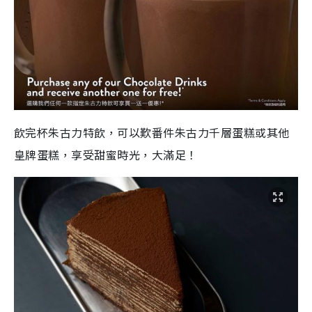
飲完杯朱古力特飲，可以歎番件朱古力千層蛋糕或其他
皇牌蛋糕，享受甜蜜時光，大滿足！