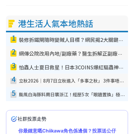
港生活人氣本地熱話
1
裝修拆鐵閘隨時變賊人目標？網民揭2大關鍵用途：裝新式等於白裝？附新舊鐵閘分別
2
網傳公院改用內地/副廠藥？醫生拆解正副廠分別 揭4類人換藥隨時出事
3
怕蟲人士夏日救星！日本3COINS爆紅驅蟲神器$45起 1招「全程免觸碰」輕鬆搞定小強
4
立秋2026｜8月7日立秋進入「多事之秋」 3件事唔做得！專家教6招開運 清枱頭／銀包納氣接好運
5
颱風白海豚料周日襲浙江！經歷5次「眼牆置換」極罕見 成登陸內地最長途颱風