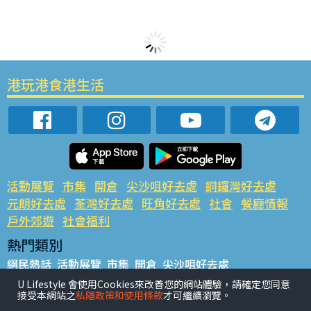
港玩港食港生活
活動展覽
市集
開倉
尖沙咀好去處
銅鑼灣好去處
元朗好去處
荃灣好去處
旺角好去處
社會
餐廳情報
戶外郊遊
社會福利
熱門類別
網民熱話
活動展覽
市集
開倉
尖沙咀好去處
銅鑼灣好去處
元朗好去處
荃灣好去處
旺角好去處
社會
U Lifestyle 會使用Cookies來改善您的網站體驗，請確定您同意
接受本網站之
私隱政策和使用條款
才可繼續瀏覽。
餐廳情報
戶外郊遊