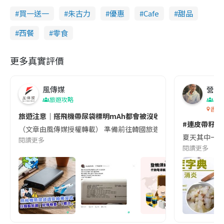
買一送一
朱古力
優惠
Cafe
甜品
西餐
零食
更多真實評價
風傳媒
營養教
旅遊攻略
生
香港
旅遊注意｜搭飛機帶尿袋標明mAh都會被沒收😱出發前切記檢查「1
#連皮帶籽都
（文章由風傳媒授權轉載） 準備前往韓國旅遊的民眾，近期要特別留
夏天其中一種時
閱讀更多
閱讀更多