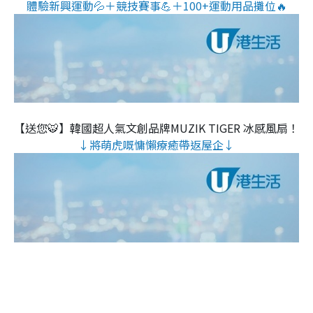
體驗新興運動💦＋競技賽事💪＋100+運動用品攤位🔥
【送您🐯】韓國超人氣文創品牌MUZIK TIGER 冰感風扇！
↓將萌虎嘅慵懶療癒帶返屋企↓