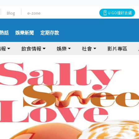
Blog
e-zone
U GO搵好去處
熱話
娛樂新聞
定期存款
情報
飲食情報
娛樂
社會
影片專區