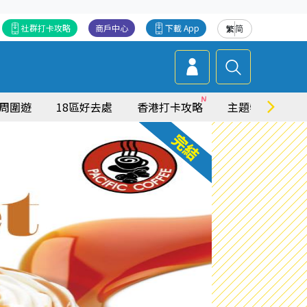
社群打卡攻略
商戶中心
下載 App
繁
简
周圍遊
18區好去處
香港打卡攻略
主題特集