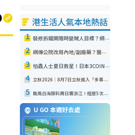
港生活人氣本地熱話
1
裝修拆鐵閘隨時變賊人目標？網民揭2大關鍵用途：裝新式等於白裝？附新舊鐵閘分別
2
網傳公院改用內地/副廠藥？醫生拆解正副廠分別 揭4類人換藥隨時出事
3
怕蟲人士夏日救星！日本3COINS爆紅驅蟲神器$45起 1招「全程免觸碰」輕鬆搞定小強
4
立秋2026｜8月7日立秋進入「多事之秋」 3件事唔做得！專家教6招開運 清枱頭／銀包納氣接好運
5
颱風白海豚料周日襲浙江！經歷5次「眼牆置換」極罕見 成登陸內地最長途颱風
U GO 本週好去處