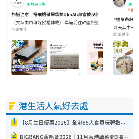
旅遊攻略
生
香港
旅遊注意｜搭飛機帶尿袋標明mAh都會被沒收😱出發前切記檢查「1
#連皮帶籽都
（文章由風傳媒授權轉載） 準備前往韓國旅遊的民眾，近期要特別留
夏天其中一種時
閱讀更多
閱讀更多
港生活人氣好去處
1
【8月生日優惠2026】全港85大食買玩著數攻略 自助餐/火鍋放題同行免費＋誠品/DONKI送現金券
2
BIGBANG演唱會2026｜11月香港啟德開3場！實名制VIP申請、優先購票攻略