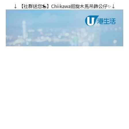
↓ 【社群送您🎠】Chiikawa迴旋木⾺吊飾公仔✨↓