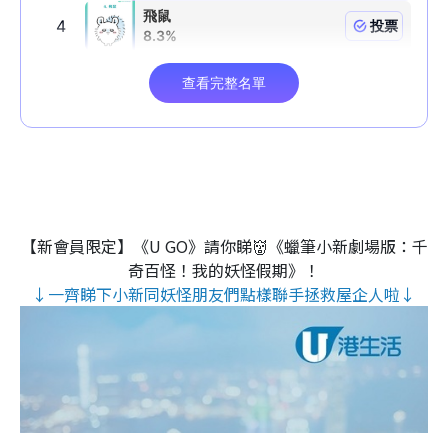
【新會員限定】《U GO》請你睇👹《蠟筆小新劇場版：千
奇百怪！我的妖怪假期》！
↓一齊睇下小新同妖怪朋友們點樣聯手拯救屋企人啦↓