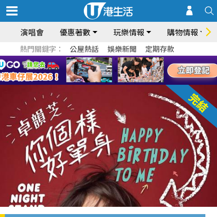
演唱會
優惠著數
玩樂情報
購物情報
熱門關鍵字：
公屋熱話
娛樂新聞
定期存款