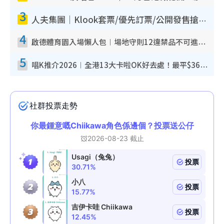
3
人夫集團｜Klook套票/優先訂票/公開發售搶飛攻略！附票價.購票連結.場地座位表
4
啟德體育園入場懶人包︱場地守則12違禁品不可進場准帶細水樽但全場禁樽蓋！應援牌有限制！
5
唱K推介2026︱全港13大卡啦OK好去處！最平$36起 日文K都有！(附地址+收費詳情)