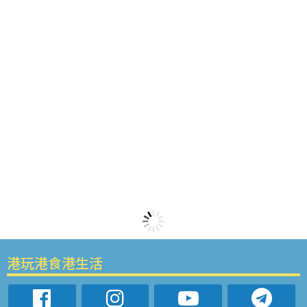
港玩港食港生活