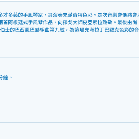
多才多藝的手風琴家，其演奏充滿奇特色彩。是次音樂會他將會
兩首阿根廷式手風琴作品，向探戈大師皮亞索拉致敬。最後由尚
羅伯士的巴西風巴赫組曲第九號，為這場充滿拉丁巴羅克色彩的音
分鐘。