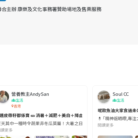
合主辦 康樂及文化事務署贊助場地及售票服務
營養教主AndySan
Soul CC
生活
生活
香港
切記檢查「1標示」🚨
呢款魚油大家食過未
#連皮帶籽都係寶 🥒 消暑＋減肥＋美白＋降血脂
近期要特別留意隨身行李中的行動電源。一名旅客日前在機場安檢時，明明攜
💊 ｢精神返晒嚟,專
天其中一種時令蔬果非冬瓜莫屬！大暑之日，點都要飲碗冬瓜湯消暑解渴！除了解暑，冬瓜仲有
閱讀更多
閱讀更多