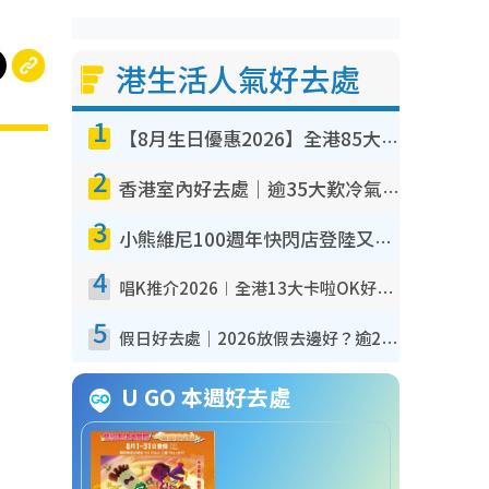
港生活人氣好去處
1
【8月生日優惠2026】全港85大食買玩著數攻略 自助餐/火鍋放題同行免費＋誠品/DONKI送現金券
2
香港室內好去處｜逾35大歎冷氣室內好去處推介 室內活動免費避雨無懼落雨
3
小熊維尼100週年快閃店登陸又一城 重現百畝森林經典場景／獨家限定盲盒登場／專屬DIY香水
4
唱K推介2026︱全港13大卡啦OK好去處！最平$36起 日文K都有！(附地址+收費詳情)
5
假日好去處｜2026放假去邊好？逾20放假好去處郊外/秘景 休閒半日或一日遊
U GO 本週好去處