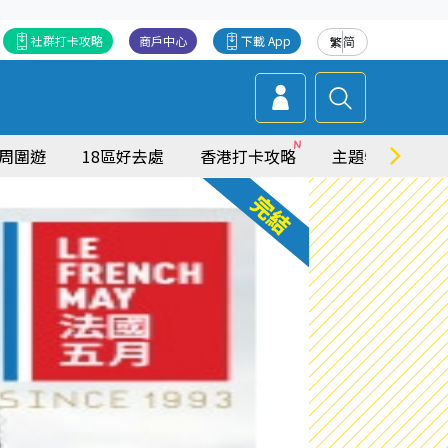
社群打卡攻略
商戶中心
下載 App
繁
简
周圍遊
18區好去處
香港打卡攻略
主題特集