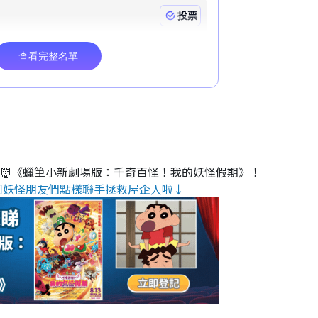
睇👹《蠟筆小新劇場版：千奇百怪！我的妖怪假期》！
同妖怪朋友們點樣聯手拯救屋企人啦↓