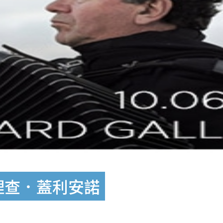
理查．蓋利安諾