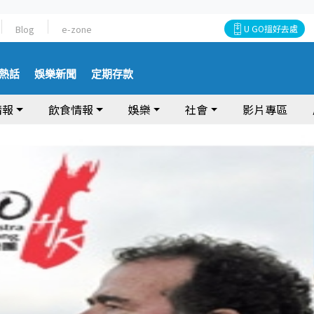
Blog
e-zone
U GO搵好去處
熱話
娛樂新聞
定期存款
情報
飲食情報
娛樂
社會
影片專區