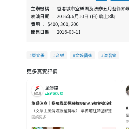
主辦機構
香港城市室樂團及法辦五月藝術節聯
表演日期
2016年6月10日 (日) 晚上8時
費用
$400, 300, 200
開售日期
2016-03-11
康文署
音樂
文娛藝術
演唱會
更多真實評價
風傳媒
旅遊攻略
旅遊注意｜搭飛機帶尿袋標明mAh都會被沒收😱出發前
（文章由風傳媒授權轉載） 準備前往韓國旅遊的民眾，
夏
閱讀更多