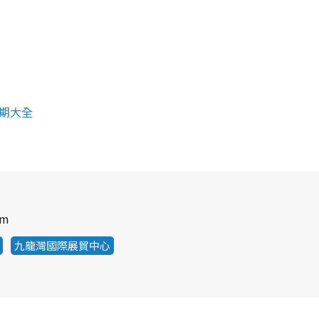
檔期大全
pm
九龍灣國際展貿中心