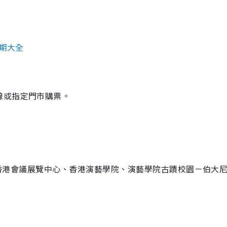
檔期大全
線或指定門市購票。
處（香港會議展覽中心、香港演藝學院、演藝學院古蹟校園－伯大