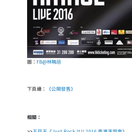
圖：
FB@林曉培
下頁續：
《公開發售》
相關：
>>
五月天《Just Rock It!! 2016 香港演唱會》