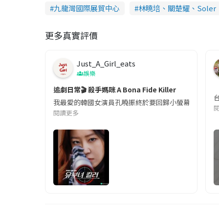
九龍灣國際展貿中心
林曉培、關楚耀、Soler《A
更多真實評價
Just_A_Girl_eats
娛樂
追劇日常🎬 殺手媽咪 A Bona Fide Killer
我最愛的韓國女演員孔曉振終於要回歸小螢幕啦!這次的劇
閱讀更多