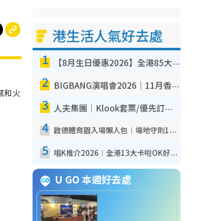
港生活人氣好去處
1
【8月生日優惠2026】全港85大食買玩著數攻略 自助餐/火鍋放題同行免費＋誠品/DONKI送現金券
2
BIGBANG演唱會2026｜11月香港啟德開3場！實名制VIP申請、優先購票攻略
感和火
3
人夫集團｜Klook套票/優先訂票/公開發售搶飛攻略！附票價.購票連結.場地座位表
4
啟德體育園入場懶人包︱場地守則12違禁品不可進場准帶細水樽但全場禁樽蓋！應援牌有限制！
5
唱K推介2026︱全港13大卡啦OK好去處！最平$36起 日文K都有！(附地址+收費詳情)
U GO 本週好去處