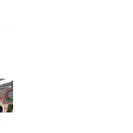
的職員,但其實暗地裡是負責處決逃過法網罪犯的阻擊手｡ 劇情從柳寶娜結束