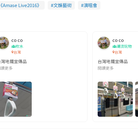
mase Live2016》
文娛藝術
演唱會
co co
co co
吹水
潮流玩物
台灣
台灣
台灣地鐵宣傳品
台灣地鐵宣傳品
本改編自同名網絡漫畫,故事主軸圍繞女主角柳寶娜 —— 表面上是一間公司
閱讀更多
閱讀更多