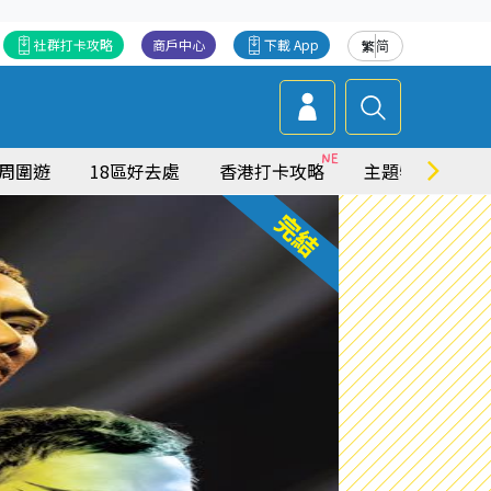
社群打卡攻略
商戶中心
下載 App
繁
简
周圍遊
18區好去處
香港打卡攻略
主題特集