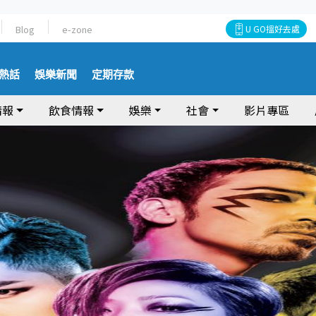
Blog
e-zone
U GO搵好去處
熱話
娛樂新聞
定期存款
情報
飲食情報
娛樂
社會
影片專區