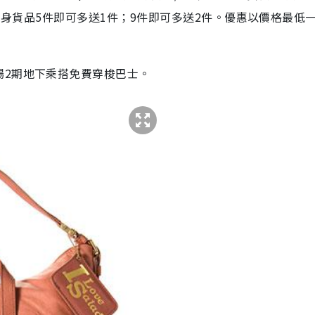
買上下身貨品5件即可多送1件；9件即可多送2件。優惠以價格最低
場2期地下乘搭免費穿梭巴士。