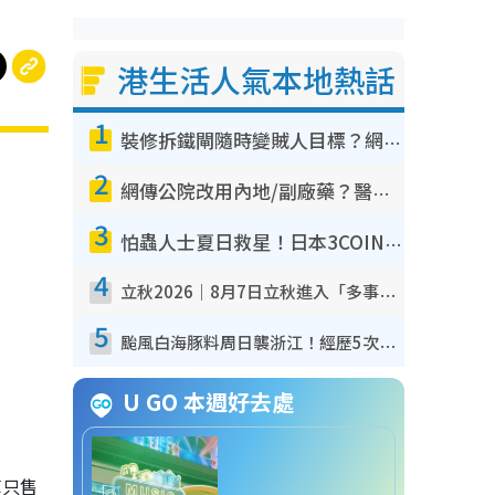
港生活人氣本地熱話
1
裝修拆鐵閘隨時變賊人目標？網民揭2大關鍵用途：裝新式等於白裝？附新舊鐵閘分別
2
網傳公院改用內地/副廠藥？醫生拆解正副廠分別 揭4類人換藥隨時出事
3
怕蟲人士夏日救星！日本3COINS爆紅驅蟲神器$45起 1招「全程免觸碰」輕鬆搞定小強
4
立秋2026｜8月7日立秋進入「多事之秋」 3件事唔做得！專家教6招開運 清枱頭／銀包納氣接好運
5
颱風白海豚料周日襲浙江！經歷5次「眼牆置換」極罕見 成登陸內地最長途颱風
U GO 本週好去處
褲只售