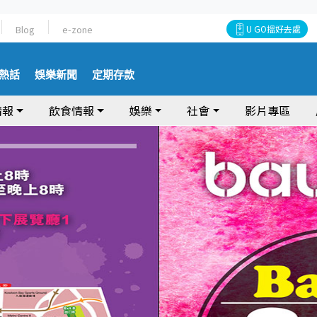
Blog
e-zone
U GO搵好去處
熱話
娛樂新聞
定期存款
情報
飲食情報
娛樂
社會
影片專區