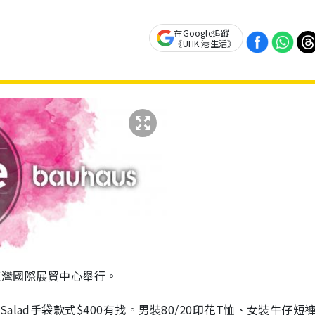
在Google追蹤
《UHK 港生活》
將於九龍灣國際展貿中心舉行。
lad手袋款式$400有找。男裝80/20印花T恤、女裝牛仔短