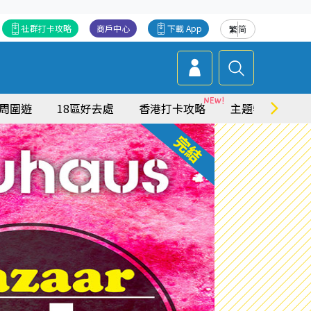
社群打卡攻略
商戶中心
下載 App
繁
简
周圍遊
18區好去處
香港打卡攻略
主題特集