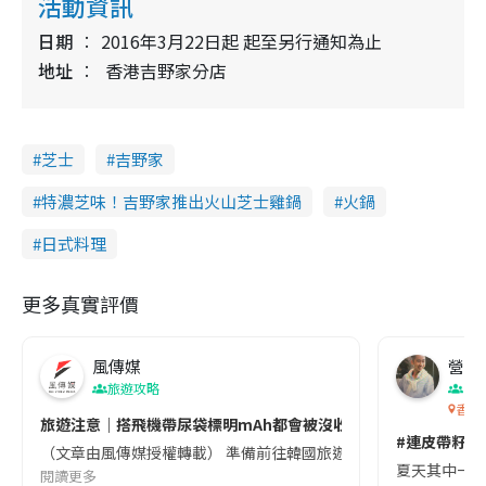
活動資訊
日期
2016年3月22日起 起至另行通知為止
地址
香港吉野家分店
芝士
吉野家
特濃芝味！吉野家推出火山芝士雞鍋
火鍋
日式料理
更多真實評價
風傳媒
營養教
旅遊攻略
生
香港
旅遊注意｜搭飛機帶尿袋標明mAh都會被沒收😱出發前切記檢查「1
#連皮帶籽都
（文章由風傳媒授權轉載） 準備前往韓國旅遊的民眾，近期要特別留
夏天其中一種時
閱讀更多