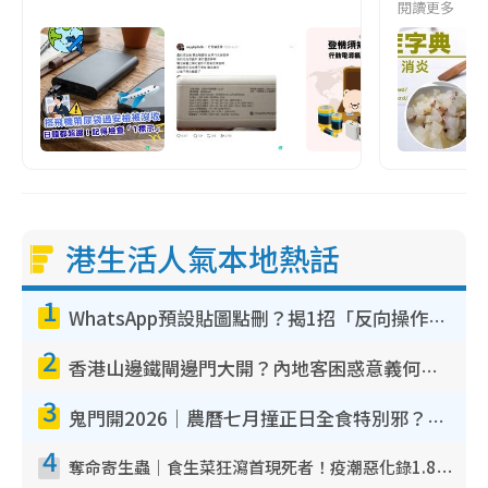
閱讀更多
港生活人氣本地熱話
1
WhatsApp預設貼圖點刪？揭1招「反向操作」還原簡潔介面 附3步實測教學
2
香港山邊鐵閘邊門大開？內地客困惑意義何在！網民神回覆：呢種叫法理性防禦
3
鬼門開2026｜農曆七月撞正日全食特別邪？專家警告切忌做一事！揭4大禁忌+2招保平安
4
奪命寄生蟲｜食生菜狂瀉首現死者！疫潮惡化錄1.8萬宗病例 揭洗菜3大謬誤