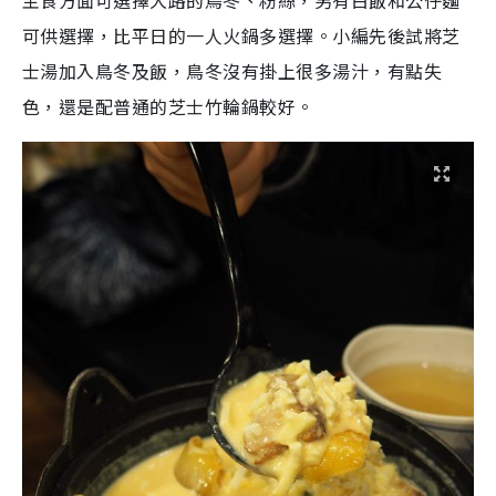
主食方面可選擇大路的鳥冬、粉絲，另有白飯和公仔麵
可供選擇，比平日的一人火鍋多選擇。小編先後試將芝
士湯加入鳥冬及飯，鳥冬沒有掛上很多湯汁，有點失
色，還是配普通的芝士竹輪鍋較好。