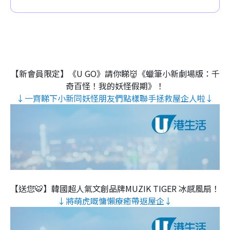
【新會員限定】《U GO》請你睇👹《蠟筆小新劇場版：千
奇百怪！我的妖怪假期》！
↓一齊睇下小新同妖怪朋友們點樣聯手拯救屋企人啦↓
【送您🐯】韓國超人氣文創品牌MUZIK TIGER 冰感風扇！
↓將萌虎嘅慵懶療癒帶返屋企↓