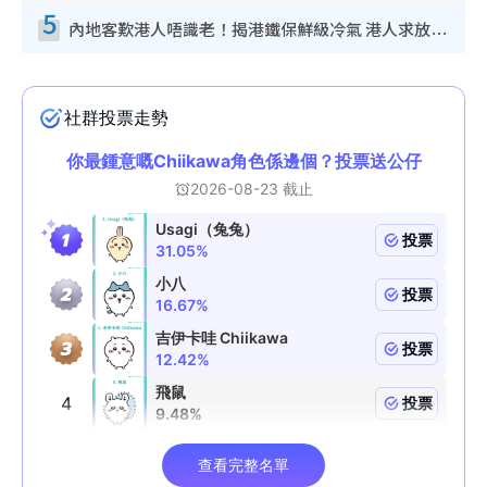
5
內地客歎港人唔識老！揭港鐵保鮮級冷氣 港人求放過：咪投訴