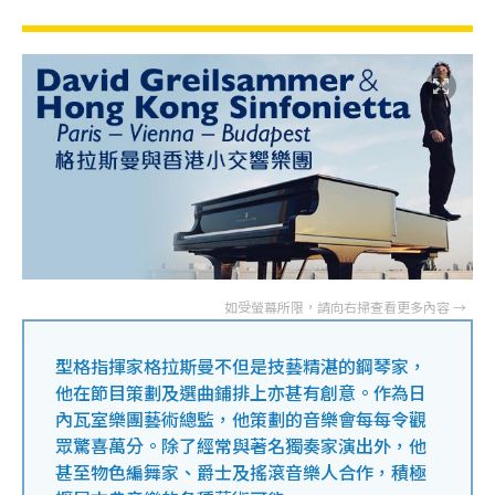
型格指揮家格拉斯曼不但是技藝精湛的鋼琴家，
他在節目策劃及選曲鋪排上亦甚有創意。作為日
內瓦室樂團藝術總監，他策劃的音樂會每每令觀
眾驚喜萬分。除了經常與著名獨奏家演出外，他
甚至物色編舞家、爵士及搖滾音樂人合作，積極