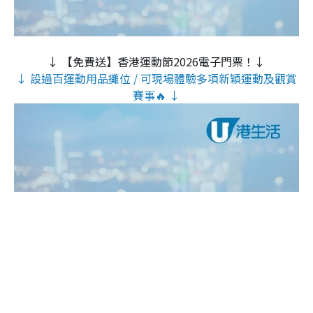
↓ 【免費送】香港運動節2026電子門票！↓
↓ 設過百運動用品攤位 / 可現場體驗多項新穎運動及觀賞
賽事🔥 ↓