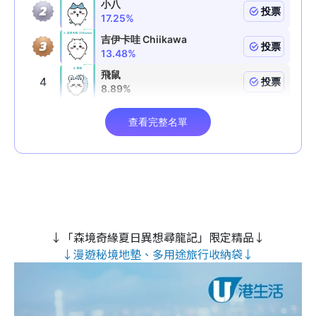
↓「森境奇緣夏日異想尋龍記」限定精品↓
↓漫遊秘境地墊、多用途旅行收納袋↓