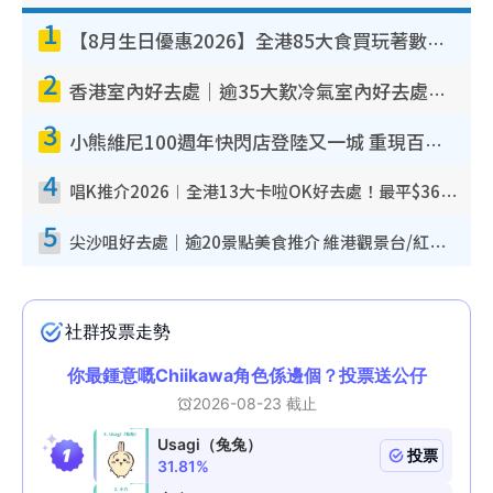
1
【8月生日優惠2026】全港85大食買玩著數攻略 自助餐/火鍋放題同行免費＋誠品/DONKI送現金券
2
香港室內好去處｜逾35大歎冷氣室內好去處推介 室內活動免費避雨無懼落雨
3
小熊維尼100週年快閃店登陸又一城 重現百畝森林經典場景／獨家限定盲盒登場／專屬DIY香水
4
唱K推介2026︱全港13大卡啦OK好去處！最平$36起 日文K都有！(附地址+收費詳情)
5
尖沙咀好去處｜逾20景點美食推介 維港觀景台/紅磚古蹟/九龍公園/室內遊樂場