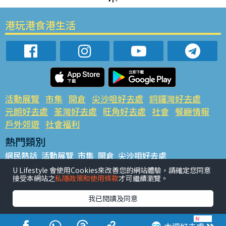
港玩港食港生活
活動展覽
市集
開倉
尖沙咀好去處
銅鑼灣好去處
元朗好去處
荃灣好去處
旺角好去處
社會
餐廳情報
戶外郊遊
社會福利
熱門類別
網民熱話
活動展覽
市集
開倉
尖沙咀好去處
銅鑼灣好去處
元朗好去處
荃灣好去處
旺角好去處
社會
U Lifestyle 會使用Cookies來改善您的網站體驗，請確定您同意
接受本網站之
私隱政策和使用條款
才可繼續瀏覽。
餐廳情報
戶外郊遊
熱門標籤
我已閱讀及同意
#UGO搵好去處
#人氣活動推介
#美食社群熱話
#親子玩樂好去處
#ULifestyle應用程式
#限時搶