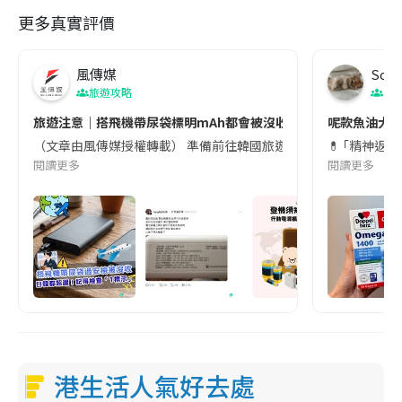
更多真實評價
風傳媒
Soul
旅遊攻略
生
旅遊注意｜搭飛機帶尿袋標明mAh都會被沒收😱出發前切記檢查「1
呢款魚油大家
（文章由風傳媒授權轉載） 準備前往韓國旅遊的民眾，近期要特別留
💊 ｢精神返
閱讀更多
閱讀更多
港生活人氣好去處