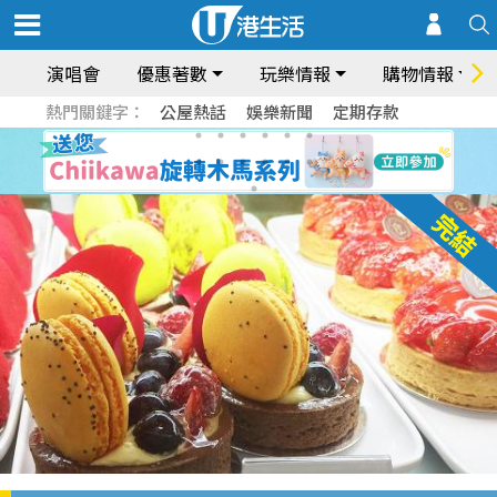
演唱會
優惠著數
玩樂情報
購物情報
熱門關鍵字：
公屋熱話
娛樂新聞
定期存款