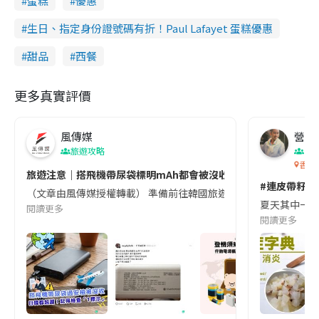
蛋糕
優惠
生日、指定身份證號碼有折！Paul Lafayet 蛋糕優惠
甜品
西餐
更多真實評價
風傳媒
營養教
旅遊攻略
生
香港
旅遊注意｜搭飛機帶尿袋標明mAh都會被沒收😱出發前切記檢查「1
#連皮帶籽都
（文章由風傳媒授權轉載） 準備前往韓國旅遊的民眾，近期要特別留
夏天其中一種時
閱讀更多
閱讀更多