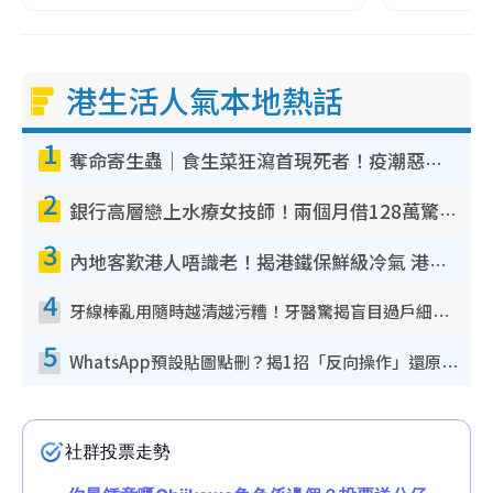
港生活人氣本地熱話
1
奪命寄生蟲｜食生菜狂瀉首現死者！疫潮惡化錄1.8萬宗病例 揭洗菜3大謬誤
2
銀行高層戀上水療女技師！兩個月借128萬驚覺「沉船」沉落火海 揭背後疑似邪教操控賣淫
3
內地客歎港人唔識老！揭港鐵保鮮級冷氣 港人求放過：咪投訴
4
牙線棒亂用隨時越清越污糟！牙醫驚揭盲目過戶細菌恐致蛀牙：呢種先係日常真保養
5
WhatsApp預設貼圖點刪？揭1招「反向操作」還原簡潔介面 附3步實測教學