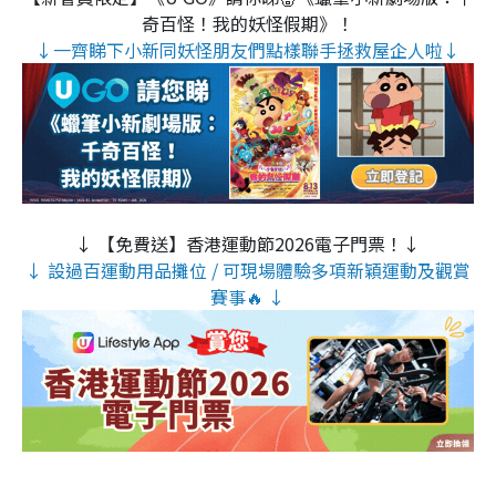
奇百怪！我的妖怪假期》！
↓一齊睇下小新同妖怪朋友們點樣聯手拯救屋企人啦↓
↓ 【免費送】香港運動節2026電子門票！↓
↓ 設過百運動用品攤位 / 可現場體驗多項新穎運動及觀賞
賽事🔥 ↓