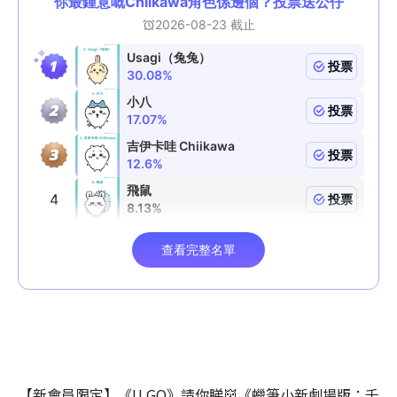
【新會員限定】《U GO》請你睇👹《蠟筆小新劇場版：千