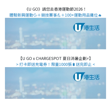
《U GO》請您去香港運動節2026！
體驗新興運動💦＋競技賽事💪＋100+運動用品攤位🔥
【U GO x CHARGESPOT 夏日消暑企劃⚡】
> 打卡即送充電券！限量1000張🔋送完即止 <