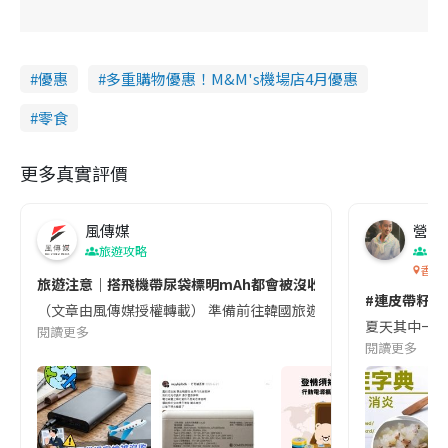
優惠
多重購物優惠！M&M's機場店4月優惠
零食
更多真實評價
風傳媒
營養教
旅遊攻略
生
香港
旅遊注意｜搭飛機帶尿袋標明mAh都會被沒收😱出發前切記檢查「1
#連皮帶籽都
（文章由風傳媒授權轉載） 準備前往韓國旅遊的民眾，近期要特別留
夏天其中一種時
閱讀更多
閱讀更多