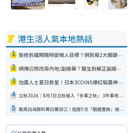
港生活人氣本地熱話
1
裝修拆鐵閘隨時變賊人目標？網民揭2大關鍵用途：裝新式等於白裝？附新舊鐵閘分別
2
網傳公院改用內地/副廠藥？醫生拆解正副廠分別 揭4類人換藥隨時出事
3
怕蟲人士夏日救星！日本3COINS爆紅驅蟲神器$45起 1招「全程免觸碰」輕鬆搞定小強
4
立秋2026｜8月7日立秋進入「多事之秋」 3件事唔做得！專家教6招開運 清枱頭／銀包納氣接好運
5
颱風白海豚料周日襲浙江！經歷5次「眼牆置換」極罕見 成登陸內地最長途颱風