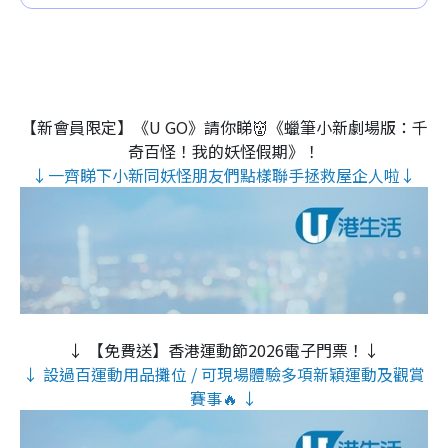
【新會員限定】《U GO》請你睇👹《蠟筆小新劇場版：千
奇百怪！我的妖怪假期》！
↓一齊睇下小新同妖怪朋友們點樣聯手拯救屋企人啦↓
↓ 【免費送】香港運動節2026電子門票！↓
↓ 設過百運動用品攤位 / 可現場體驗多項新穎運動及觀賞
賽事🔥 ↓