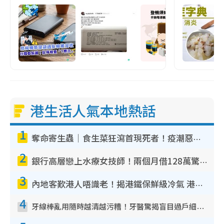
港生活人氣本地熱話
1
奪命寄生蟲｜食生菜狂瀉首現死者！疫潮惡化錄1.8萬宗病例 揭洗菜3大謬誤
2
銀行高層戀上水療女技師！兩個月借128萬驚覺「沉船」沉落火海 揭背後疑似邪教操控賣淫
3
內地客歎港人唔識老！揭港鐵保鮮級冷氣 港人求放過：咪投訴
4
牙線棒亂用隨時越清越污糟！牙醫驚揭盲目過戶細菌恐致蛀牙：呢種先係日常真保養