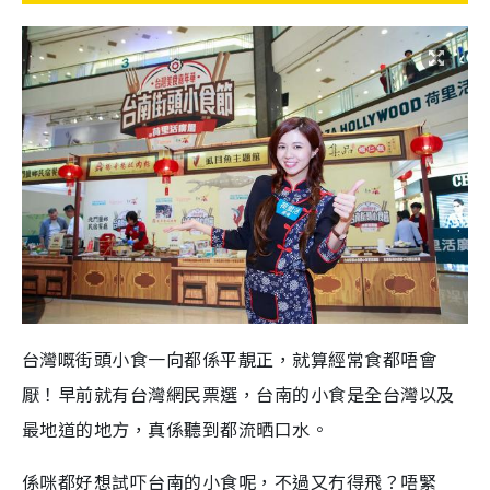
台灣嘅街頭小食一向都係平靚正，就算經常食都唔會
厭！早前就有台灣網民票選，台南的小食是全台灣以及
最地道的地方，真係聽到都流晒口水。
係咪都好想試吓台南的小食呢，不過又冇得飛？唔緊