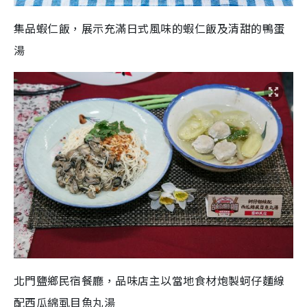
集品蝦仁飯，展示充滿日式風味的蝦仁飯及清甜的鴨蛋
湯
北門鹽鄉民宿餐廳，品味店主以當地食材炮製蚵仔麵線
配西瓜綿虱目魚丸湯