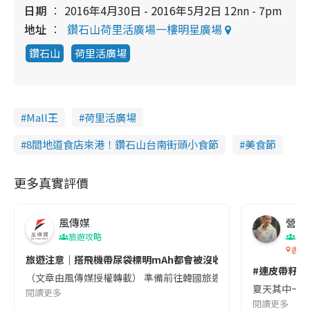
日期
2016年4月30日 - 2016年5月2日 12nn - 7pm
地址
鑽石山荷里活廣場一樓明星廣場
鑽石山
荷里活廣場
Mall王
荷里活廣場
8間地道食店來港！鑽石山台南街頭小食節
美食節
更多真實評價
風傳媒
營養教
旅遊攻略
生
香港
旅遊注意｜搭飛機帶尿袋標明mAh都會被沒收😱出發前切記檢查「1
#連皮帶籽都
（文章由風傳媒授權轉載） 準備前往韓國旅遊的民眾，近期要特別留
夏天其中一種時
閱讀更多
閱讀更多