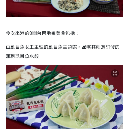
今次來港的8間台南地道美食包括：
由虱目魚女王主理的虱目魚主題館，品嚐其創意研發的
無刺虱目魚水餃