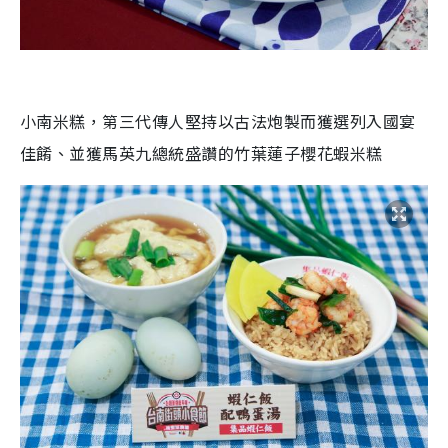
小南米糕，第三代傳人堅持以古法炮製而獲選列入國宴
佳餚、並獲馬英九總統盛讚的竹葉蓮子櫻花蝦米糕