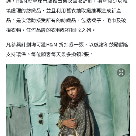
週，H&M於全球門店推出舊衣回收計劃，期望減少以堆
填處理的紡織品，並且利用舊衣抽取纖維再造成新產
品。是次活動接受所有的紡織品，包括襪子、毛巾及破
損衣物。任何品牌的衣物都在回收之列。
凡參與計劃均可獲H&M 折扣券一張，以感謝和鼓勵顧客
支持環保。每位顧客每天最多換領2張。