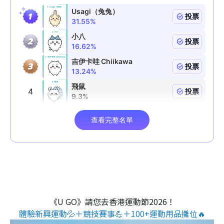
《U GO》請您去香港運動節2026！
體驗新興運動💦＋競技賽事💪＋100+運動用品攤位🔥