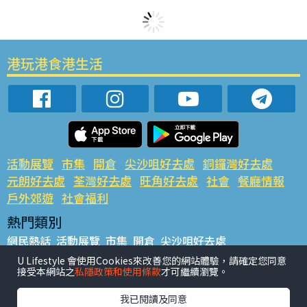
港玩港食港生活
活動展覽
市集
開倉
尖沙咀好去處
銅鑼灣好去處
元朗好去處
荃灣好去處
旺角好去處
社會
餐廳情報
戶外郊遊
社會福利
熱門類別
網民熱話
活動展覽
市集
開倉
尖沙咀好去處
銅鑼灣好去處
元朗好去處
荃灣好去處
旺角好去處
社會
U Lifestyle 會使用Cookies來改善您的網站體驗，請確定您同意
接受本網站之
私隱政策和使用條款
才可繼續瀏覽。
餐廳情報
戶外郊遊
熱門標籤
我已閱讀及同意