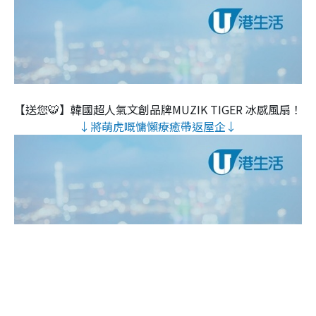
【送您🐯】韓國超人氣文創品牌MUZIK TIGER 冰感風扇！
↓將萌虎嘅慵懶療癒帶返屋企↓