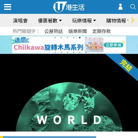
演唱會
優惠著數
玩樂情報
購物情報
熱門關鍵字：
公屋熱話
娛樂新聞
定期存款