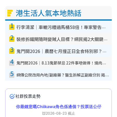
港生活人氣本地熱話
1
行李清潔｜車轆污糟過馬桶58倍！專家警告忌用酒精抹 教1招免污手除菌
2
裝修拆鐵閘隨時變賊人目標？網民揭2大關鍵用途：裝新式等於白裝？附新舊鐵閘分別
3
鬼門開2026｜農曆七月撞正日全食特別邪？專家警告切忌做一事！揭4大禁忌+2招保平安
4
鬼門開2026｜8.13鬼節禁忌 22件事唔做得！燒肉、刺身要少食？半夜勿吹口哨/打呢個電話
5
網傳公院改用內地/副廠藥？醫生拆解正副廠分別 揭4類人換藥隨時出事