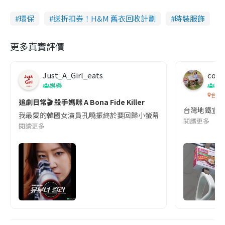
環保
送折扣券！H&M 舊衣回收計劃
時裝服飾
更多真實評價
Just_A_Girl_eats
co c
娛樂
吹
台灣
追劇日常🎬 殺手媽咪 A Bona Fide Killer
台灣地鐵宣
我最愛的韓國女演員孔曉振終於要回歸小螢幕啦!這次的劇本改編自同名
閱讀更多
閱讀更多