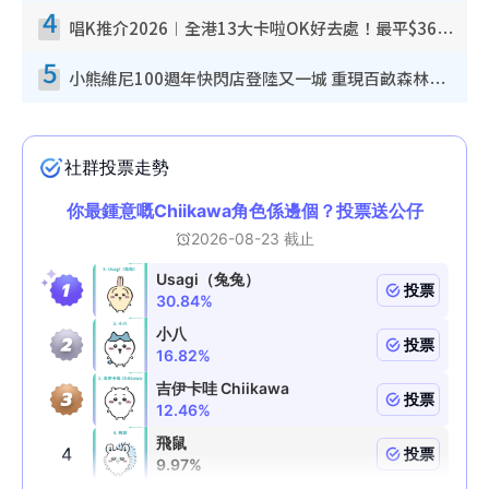
4
唱K推介2026︱全港13大卡啦OK好去處！最平$36起 日文K都有！(附地址+收費詳情)
5
小熊維尼100週年快閃店登陸又一城 重現百畝森林經典場景／獨家限定盲盒登場／專屬DIY香水