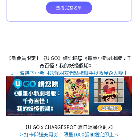
【新會員限定】《U GO》請你睇👹《蠟筆小新劇場版：千
奇百怪！我的妖怪假期》！
↓一齊睇下小新同妖怪朋友們點樣聯手拯救屋企人啦↓
【U GO x CHARGESPOT 夏日消暑企劃⚡】
> 打卡即送充電券！限量1000張🔋送完即止 <