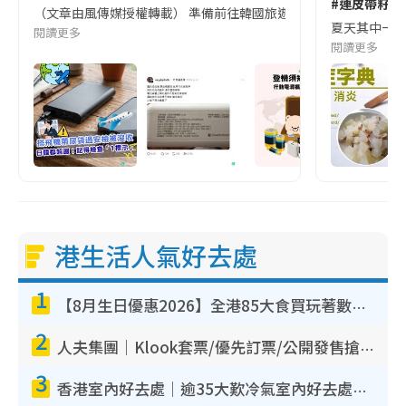
#連皮帶籽都
（文章由風傳媒授權轉載） 準備前往韓國旅遊的民眾，近期要特別留
夏天其中一種時
閱讀更多
閱讀更多
港生活人氣好去處
1
【8月生日優惠2026】全港85大食買玩著數攻略 自助餐/火鍋放題同行免費＋誠品/DONKI送現金券
2
人夫集團｜Klook套票/優先訂票/公開發售搶飛攻略！附票價.購票連結.場地座位表
3
香港室內好去處｜逾35大歎冷氣室內好去處推介 室內活動免費避雨無懼落雨