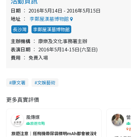
活動資訊
日期
2016年5月14日 - 2016年5月15日
地址
李鄭屋漢墓博物館
長沙灣
李鄭屋漢墓博物館
主辦機構
康樂及文化事務署主辦
表演日期
2016年5月14-15日(六至日)
費用
免費入場
康文署
文娛藝術
更多真實評價
風傳媒
營養教
旅遊攻略
生
香港
旅遊注意｜搭飛機帶尿袋標明mAh都會被沒收😱出發前切記檢查「1