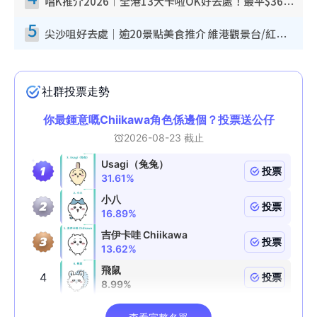
唱K推介2026︱全港13大卡啦OK好去處！最平$36起 日文K都有！(附地址+收費詳情)
5
尖沙咀好去處｜逾20景點美食推介 維港觀景台/紅磚古蹟/九龍公園/室內遊樂場