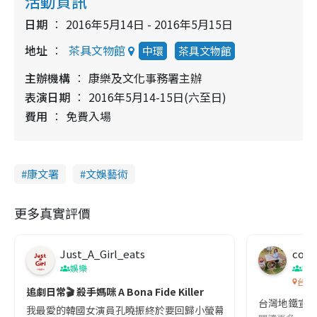
活動資訊
日期
2016年5月14日 - 2016年5月15日
地址
茶具文物館
中環
茶具文物館
主辦機構
康樂及文化事務署主辦
表演日期
2016年5月14-15日(六至日)
費用
免費入場
康文署
文娛藝術
更多真實評價
Just_A_Girl_eats
co c
娛樂
吹
台灣
追劇日常🎬 殺手媽咪 A Bona Fide Killer
台灣地鐵宣
我最愛的韓國女演員孔曉振終於要回歸小螢幕啦!這次的劇本改編自同名