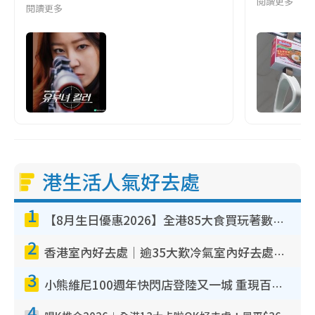
閱讀更多
閱讀更多
港生活人氣好去處
1
【8月生日優惠2026】全港85大食買玩著數攻略 自助餐/火鍋放題同行免費＋誠品/DONKI送現金券
2
香港室內好去處｜逾35大歎冷氣室內好去處推介 室內活動免費避雨無懼落雨
3
小熊維尼100週年快閃店登陸又一城 重現百畝森林經典場景／獨家限定盲盒登場／專屬DIY香水
4