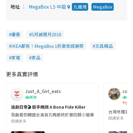
地址
MegaBox L5 中庭
九龍灣
MegaBox
優惠
5月減價月2016
IKEA都有！MegaBox 1折激安感謝祭
文具精品
家電
家品
更多真實評價
Just_A_Girl_eats
co c
娛樂
吹
台灣
追劇日常🎬 殺手媽咪 A Bona Fide Killer
台灣地鐵宣
我最愛的韓國女演員孔曉振終於要回歸小螢幕啦!這次的劇本改編自同名
閱讀更多
閱讀更多