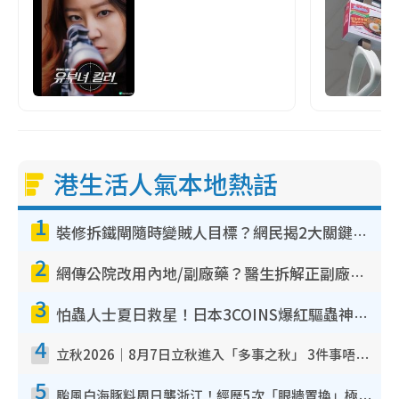
港生活人氣本地熱話
1
裝修拆鐵閘隨時變賊人目標？網民揭2大關鍵用途：裝新式等於白裝？附新舊鐵閘分別
2
網傳公院改用內地/副廠藥？醫生拆解正副廠分別 揭4類人換藥隨時出事
3
怕蟲人士夏日救星！日本3COINS爆紅驅蟲神器$45起 1招「全程免觸碰」輕鬆搞定小強
4
立秋2026｜8月7日立秋進入「多事之秋」 3件事唔做得！專家教6招開運 清枱頭／銀包納氣接好運
5
颱風白海豚料周日襲浙江！經歷5次「眼牆置換」極罕見 成登陸內地最長途颱風