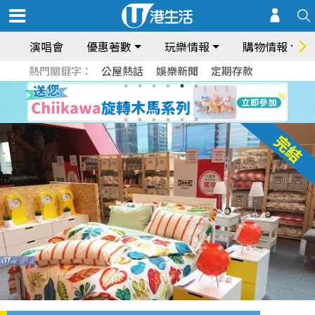
演唱會
優惠著數
玩樂情報
購物情報
熱門關鍵字：
公屋熱話
娛樂新聞
定期存款