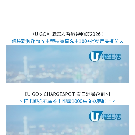
《U GO》請您去香港運動節2026！
體驗新興運動💦＋競技賽事💪＋100+運動用品攤位🔥
【U GO x CHARGESPOT 夏日消暑企劃⚡】
> 打卡即送充電券！限量1000張🔋送完即止 <