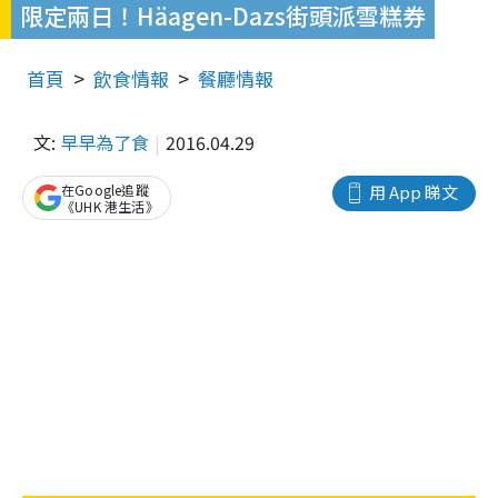
限定兩日！Häagen-Dazs街頭派雪糕券
首頁
飲食情報
餐廳情報
文:
早早為了食
2016.04.29
在Google追蹤
用 App 睇文
《UHK 港生活》