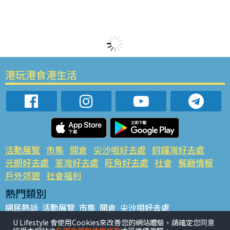
港玩港食港生活
活動展覽
市集
開倉
尖沙咀好去處
銅鑼灣好去處
元朗好去處
荃灣好去處
旺角好去處
社會
餐廳情報
戶外郊遊
社會福利
熱門類別
網民熱話
活動展覽
市集
開倉
尖沙咀好去處
銅鑼灣好去處
元朗好去處
荃灣好去處
旺角好去處
社會
U Lifestyle 會使用Cookies來改善您的網站體驗，請確定您同意