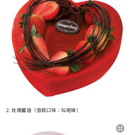
2. 玫瑰馨語（雪糕口味：呍呢嗱）