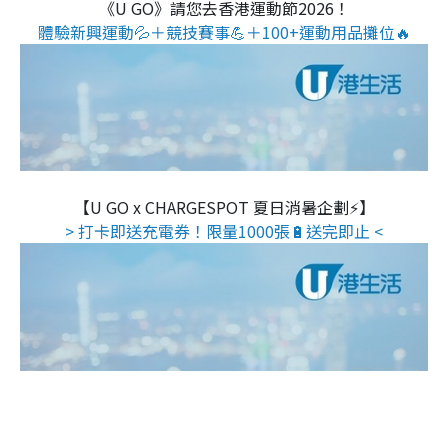
《U GO》請您去香港運動節2026！
體驗新興運動💦＋競技賽事💪＋100+運動用品攤位🔥
【U GO x CHARGESPOT 夏日消暑企劃⚡】
> 打卡即送充電券！限量1000張🔋送完即止 <