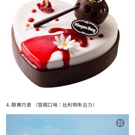
4. 醇美巧意 （雪糕口味：比利時朱古力）