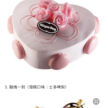
3. 融情一刻（雪糕口味：士多啤梨）