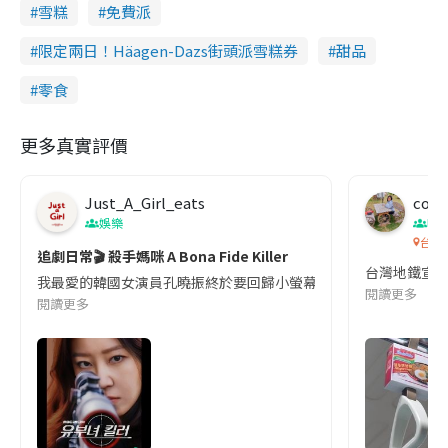
雪糕
免費派
限定兩日！Häagen-Dazs街頭派雪糕券
甜品
零食
更多真實評價
Just_A_Girl_eats
co c
娛樂
吹
台灣
追劇日常🎬 殺手媽咪 A Bona Fide Killer
台灣地鐵宣
我最愛的韓國女演員孔曉振終於要回歸小螢幕啦!這次的劇本改編自同名
閱讀更多
閱讀更多