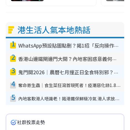
港生活人氣本地熱話
1
WhatsApp預設貼圖點刪？揭1招「反向操作」還原簡潔介面 附3步實測教學
2
香港山邊鐵閘邊門大開？內地客困惑意義何在！網民神回覆：呢種叫法理性防禦
3
鬼門開2026｜農曆七月撞正日全食特別邪？專家警告切忌做一事！揭4大禁忌+2招保平安
4
奪命寄生蟲｜食生菜狂瀉首現死者！疫潮惡化錄1.8萬宗病例 揭洗菜3大謬誤
5
內地客歎港人唔識老！揭港鐵保鮮級冷氣 港人求放過：咪投訴