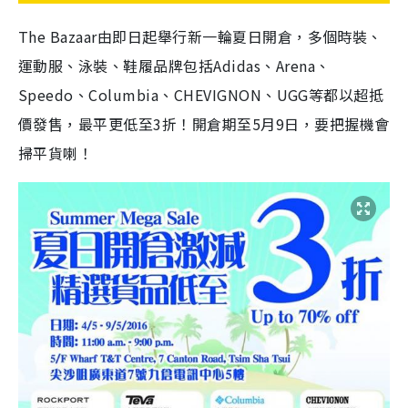
The Bazaar
由即日起舉行新一輪夏日開倉，多個時裝、
運動服、泳裝、鞋履品牌包括
Adidas
、
Arena
、
Speedo
、
Columbia
、
CHEVIGNON
、
UGG
等都以超抵
價發售，最平更低至
3
折！
開倉期至
5
月
9
日，要把握機會
掃平貨喇！