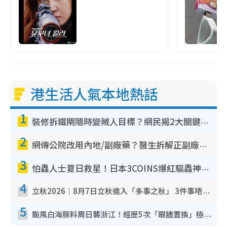
港生活人氣本地熱話
1
裝修拆鐵閘隨時變賊人目標？網民揭2大關鍵用途：裝新式等於白裝？附新舊鐵閘分別
2
網傳公院改用內地/副廠藥？醫生拆解正副廠分別 揭4類人換藥隨時出事
3
怕蟲人士夏日救星！日本3COINS爆紅驅蟲神器$45起 1招「全程免觸碰」輕鬆搞定小強
4
立秋2026｜8月7日立秋進入「多事之秋」 3件事唔做得！專家教6招開運 清枱頭／銀包納氣接好運
5
颱風白海豚料周日襲浙江！經歷5次「眼牆置換」極罕見 成登陸內地最長途颱風