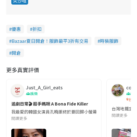
尖沙咀
優惠
折扣
Bazaar夏日開倉！服飾最平3折有交易
時裝服飾
開倉
更多真實評價
Just_A_Girl_eats
co c
娛樂
吹
台灣
追劇日常🎬 殺手媽咪 A Bona Fide Killer
台灣地鐵宣
我最愛的韓國女演員孔曉振終於要回歸小螢幕啦!這次的劇本改編自同名
閱讀更多
閱讀更多