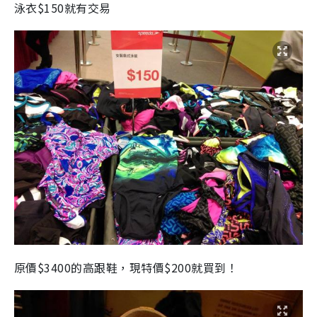
泳衣
$150
就有交易
原價
$3400
的高跟鞋，現特價
$200
就買到！