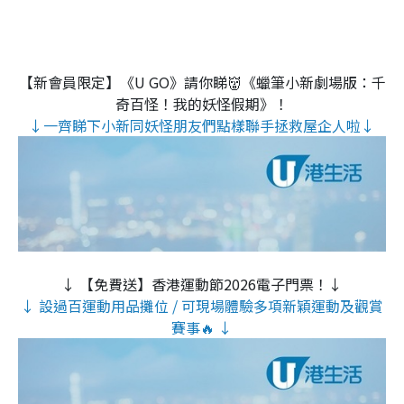
【新會員限定】《U GO》請你睇👹《蠟筆小新劇場版：千
奇百怪！我的妖怪假期》！
↓一齊睇下小新同妖怪朋友們點樣聯手拯救屋企人啦↓
↓ 【免費送】香港運動節2026電子門票！↓
↓ 設過百運動用品攤位 / 可現場體驗多項新穎運動及觀賞
賽事🔥 ↓