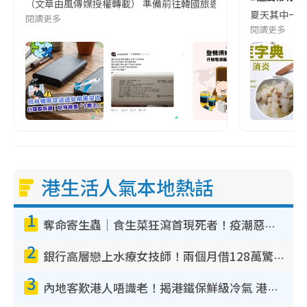
（文章由風傳媒授權轉載） 準備前往韓國旅遊的民眾，近期要特別留
夏天其中一種時
閱讀更多
閱讀更多
港生活人氣本地熱話
1
奪命寄生蟲｜食生菜狂瀉首現死者！疫潮惡化錄1.8萬宗病例 揭洗菜3大謬誤
2
銀行高層戀上水療女技師！兩個月借128萬驚覺「沉船」沉落火海 揭背後疑似邪教操控賣淫
3
內地客歎港人唔識老！揭港鐵保鮮級冷氣 港人求放過：咪投訴