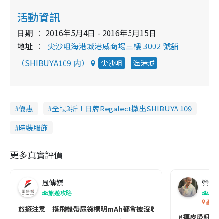
活動資訊
日期
2016年5月4日 - 2016年5月15日
地址
尖沙咀海港城港威商場三樓 3002 號舗
（SHIBUYA109 内）
尖沙咀
海港城
優惠
全場3折！日牌Regalect撤出SHIBUYA 109
時裝服飾
更多真實評價
風傳媒
營養教
旅遊攻略
生
香港
旅遊注意｜搭飛機帶尿袋標明mAh都會被沒收😱出發前切記檢查「1
#連皮帶籽都