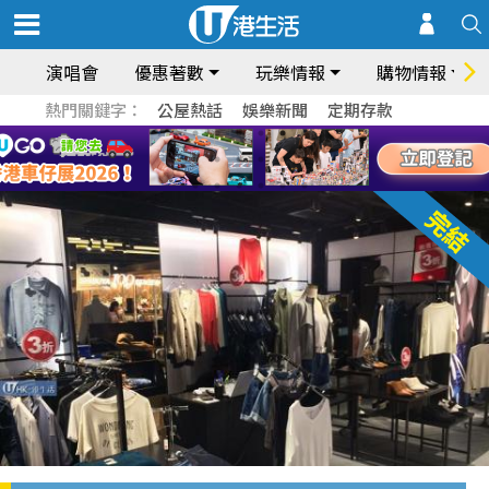
演唱會
優惠著數
玩樂情報
購物情報
熱門關鍵字：
公屋熱話
娛樂新聞
定期存款