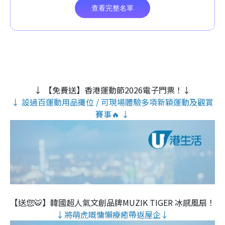
↓ 【免費送】香港運動節2026電子門票！↓
↓ 設過百運動用品攤位 / 可現場體驗多項新穎運動及觀賞
賽事🔥 ↓
【送您🐯】韓國超人氣文創品牌MUZIK TIGER 冰感風扇！
↓將萌虎嘅慵懶療癒帶返屋企↓