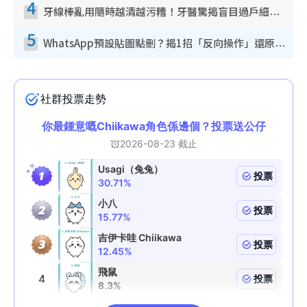
4
牙線棒亂用隨時越清越污糟！牙醫驚揭盲目過戶細菌恐致蛀牙：呢種先係日常真保養
5
WhatsApp預設貼圖點刪？揭1招「反向操作」還原簡潔介面 附3步實測教學