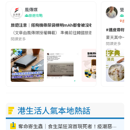
風傳媒
營養教
旅遊攻略
生
香港
旅遊注意｜搭飛機帶尿袋標明mAh都會被沒收😱出發前切記檢查「1
#連皮帶籽都
（文章由風傳媒授權轉載） 準備前往韓國旅遊的民眾，近期要特別留
夏天其中一種時
閱讀更多
閱讀更多
港生活人氣本地熱話
1
奪命寄生蟲｜食生菜狂瀉首現死者！疫潮惡化錄1.8萬宗病例 揭洗菜3大謬誤