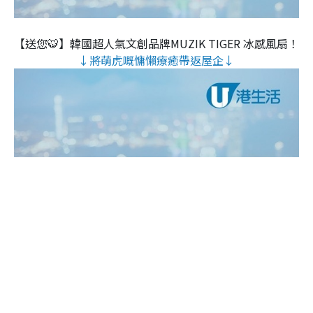
【送您🐯】韓國超人氣文創品牌MUZIK TIGER 冰感風扇！
↓將萌虎嘅慵懶療癒帶返屋企↓