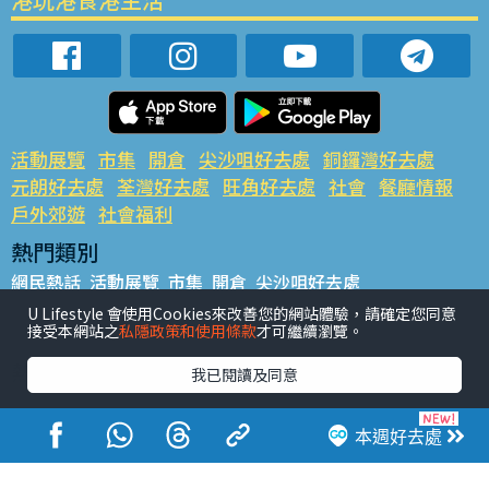
活動展覽
市集
開倉
尖沙咀好去處
銅鑼灣好去處
元朗好去處
荃灣好去處
旺角好去處
社會
餐廳情報
戶外郊遊
社會福利
熱門類別
網民熱話
活動展覽
市集
開倉
尖沙咀好去處
銅鑼灣好去處
元朗好去處
荃灣好去處
旺角好去處
社會
U Lifestyle 會使用Cookies來改善您的網站體驗，請確定您同意
接受本網站之
私隱政策和使用條款
才可繼續瀏覽。
餐廳情報
戶外郊遊
熱門標籤
我已閱讀及同意
#UGO搵好去處
#人氣活動推介
#美食社群熱話
#親子玩樂好去處
#ULifestyle應用程式
#限時搶
本週好去處
#UJetso禮物放送
#ULifestyle商戶中心
#著數
#網絡熱話