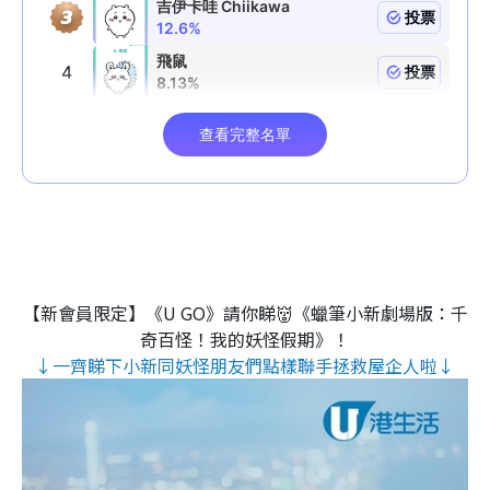
【新會員限定】《U GO》請你睇👹《蠟筆小新劇場版：千
奇百怪！我的妖怪假期》！
↓一齊睇下小新同妖怪朋友們點樣聯手拯救屋企人啦↓