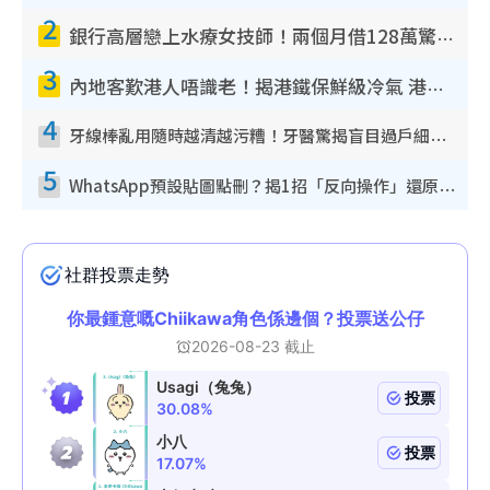
2
銀行高層戀上水療女技師！兩個月借128萬驚覺「沉船」沉落火海 揭背後疑似邪教操控賣淫
3
內地客歎港人唔識老！揭港鐵保鮮級冷氣 港人求放過：咪投訴
4
牙線棒亂用隨時越清越污糟！牙醫驚揭盲目過戶細菌恐致蛀牙：呢種先係日常真保養
5
WhatsApp預設貼圖點刪？揭1招「反向操作」還原簡潔介面 附3步實測教學