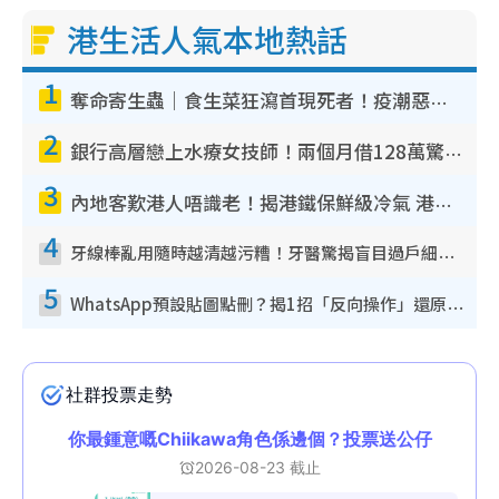
港生活人氣本地熱話
1
奪命寄生蟲｜食生菜狂瀉首現死者！疫潮惡化錄1.8萬宗病例 揭洗菜3大謬誤
2
銀行高層戀上水療女技師！兩個月借128萬驚覺「沉船」沉落火海 揭背後疑似邪教操控賣淫
3
內地客歎港人唔識老！揭港鐵保鮮級冷氣 港人求放過：咪投訴
4
牙線棒亂用隨時越清越污糟！牙醫驚揭盲目過戶細菌恐致蛀牙：呢種先係日常真保養
5
WhatsApp預設貼圖點刪？揭1招「反向操作」還原簡潔介面 附3步實測教學