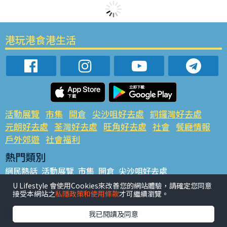
港玩港食港生活
活動展覽
市集
開倉
尖沙咀好去處
銅鑼灣好去處
元朗好去處
荃灣好去處
旺角好去處
社會
餐廳情報
戶外郊遊
社會福利
熱門類別
網民熱話
活動展覽
市集
開倉
尖沙咀好去處
銅鑼灣好去處
元朗好去處
荃灣好去處
旺角好去處
社會
U Lifestyle 會使用Cookies來改善您的網站體驗，請確定您同意
接受本網站之
私隱政策和使用條款
才可繼續瀏覽。
餐廳情報
戶外郊遊
熱門標籤
我已閱讀及同意
#UGO搵好去處
#人氣活動推介
#美食社群熱話