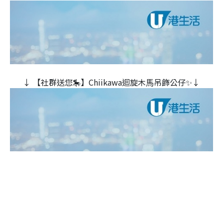
↓ 【社群送您🎠】Chiikawa迴旋木⾺吊飾公仔✨↓