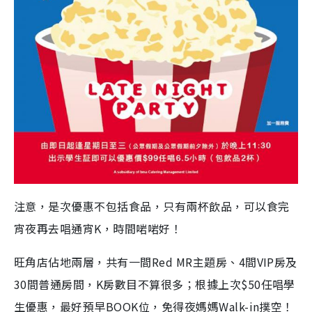
注意，是次優惠不包括食品，只有兩杯飲品，可以食完
宵夜再去唱通宵K，時間啱啱好！
旺角店佔地兩層，共有一間Red MR主題房、4間VIP房及
30間普通房間，K房數目不算很多；根據上次$50任唱學
生優惠，最好預早BOOK位，免得夜媽媽Walk-in撲空！