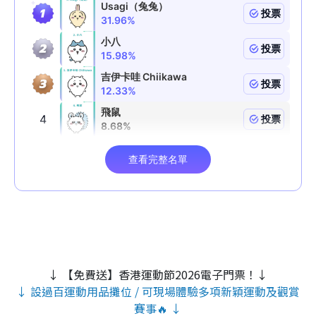
↓ 【免費送】香港運動節2026電子門票！↓
↓ 設過百運動用品攤位 / 可現場體驗多項新穎運動及觀賞
賽事🔥 ↓