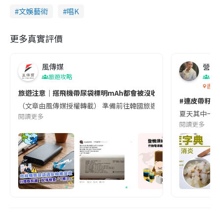
文娛藝術
唱K
更多真實評價
風傳媒
營養教
旅遊攻略
生
香港
旅遊注意｜搭飛機帶尿袋標明mAh都會被沒收😱出發前切記檢查「1
#連皮帶籽都
（文章由風傳媒授權轉載） 準備前往韓國旅遊的民眾，近期要特別留
夏天其中一種時
閱讀更多
閱讀更多