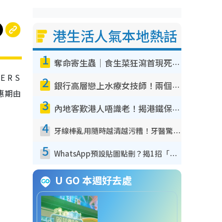
港生活人氣本地熱話
1
奪命寄生蟲｜食生菜狂瀉首現死者！疫潮惡化錄1.8萬宗病例 揭洗菜3大謬誤
E R S
2
銀行高層戀上水療女技師！兩個月借128萬驚覺「沉船」沉落火海 揭背後疑似邪教操控賣淫
惠期由
3
內地客歎港人唔識老！揭港鐵保鮮級冷氣 港人求放過：咪投訴
4
牙線棒亂用隨時越清越污糟！牙醫驚揭盲目過戶細菌恐致蛀牙：呢種先係日常真保養
5
WhatsApp預設貼圖點刪？揭1招「反向操作」還原簡潔介面 附3步實測教學
U GO 本週好去處