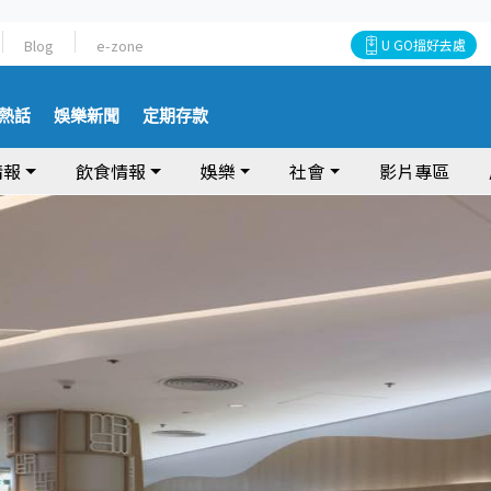
Blog
e-zone
U GO搵好去處
熱話
娛樂新聞
定期存款
情報
飲食情報
娛樂
社會
影片專區