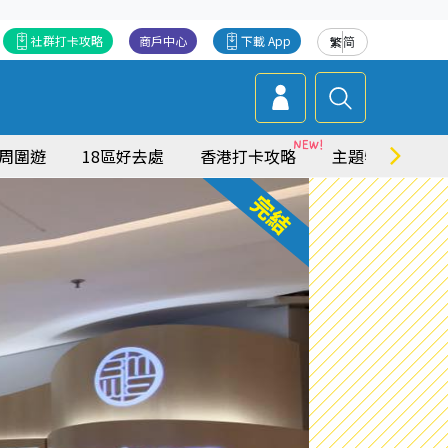
社群打卡攻略
商戶中心
下載 App
繁
简
周圍遊
18區好去處
香港打卡攻略
主題特集