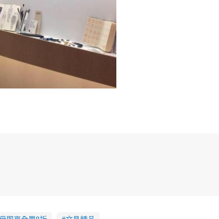
字母即享全單8折
文具精品