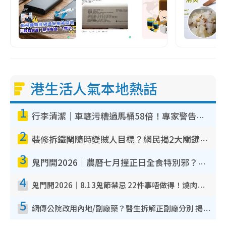
港生活人氣本地熱話
1
行李清潔｜車轆污糟過馬桶58倍！專家警告忌用酒精抹 教1招免污手除菌
2
裝修拆鐵閘隨時變賊人目標？網民揭2大關鍵用途：裝新式等於白裝？附新舊鐵閘分別
3
鬼門開2026｜農曆七月撞正日全食特別邪？專家警告切忌做一事！揭4大禁忌+2招保平安
4
鬼門開2026｜8.13鬼節禁忌 22件事唔做得！燒肉、刺身要少食？半夜勿吹口哨/打呢個電話
5
網傳公院改用內地/副廠藥？醫生拆解正副廠分別 揭4類人換藥隨時出事