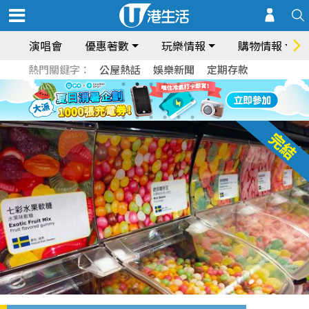
演唱會
優惠著數
玩樂情報
購物情報
熱門關鍵字：
公屋熱話
娛樂新聞
定期存款