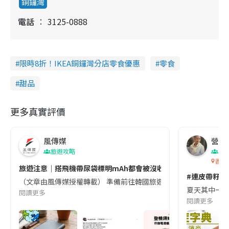
銅鑼灣
電話
3125-0888
限時8折！IKEA銅鑼灣分店零食優惠
零食
甜品
更多真實評價
風傳媒
營養教
旅遊攻略
生
香港
旅遊注意｜搭飛機帶尿袋標明mAh都會被沒收😱出發前切記檢查「1
#連皮帶籽都
（文章由風傳媒授權轉載） 準備前往韓國旅遊的民眾，近期要特別留
夏天其中一種時
閱讀更多
閱讀更多