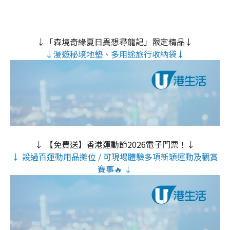
↓「森境奇緣夏日異想尋龍記」限定精品↓
↓漫遊秘境地墊、多用途旅行收納袋↓
↓ 【免費送】香港運動節2026電子門票！↓
↓ 設過百運動用品攤位 / 可現場體驗多項新穎運動及觀賞
賽事🔥 ↓