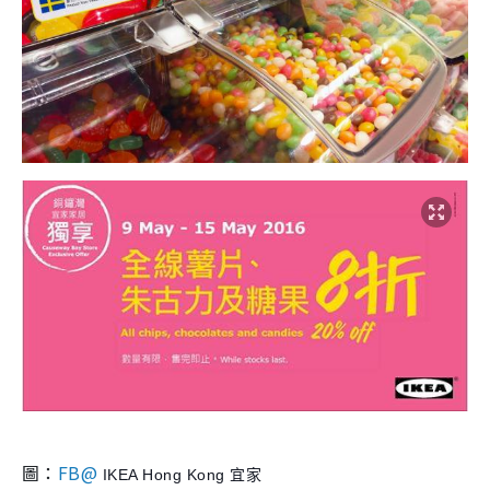
圖：
FB@
IKEA Hong Kong 宜家