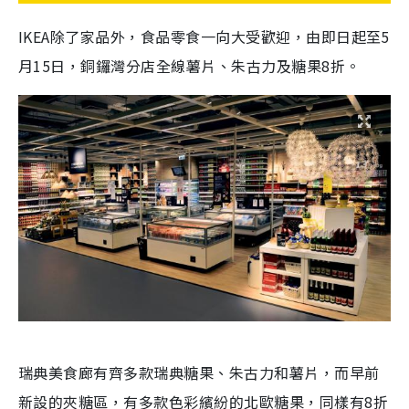
IKEA
除了家品外，食品零食一向大受歡迎，由即日起至
5
月
15
日，銅鑼灣分店全線薯片、朱古力及糖果
8
折。
瑞典美食廊有齊多款瑞典糖果、朱古力和薯片，而早前
新設的夾糖區，有多款色彩繽紛的北歐糖果，同樣有
8
折