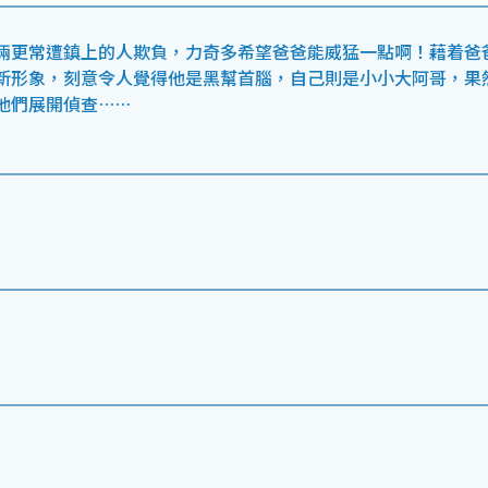
倆更常遭鎮上的人欺負，力奇多希望爸爸能威猛一點啊！藉着爸
新形象，刻意令人覺得他是黑幫首腦，自己則是小小大阿哥，果
他們展開偵查……