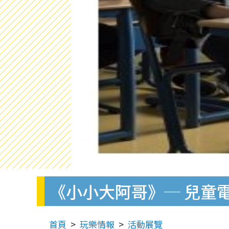
《小小大阿哥》─ 兒童電影
首頁
玩樂情報
活動展覽