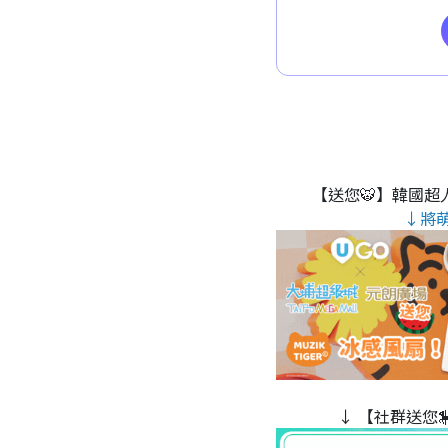
【送您🐯】韓國超人
↓將
↓ 【社群送您