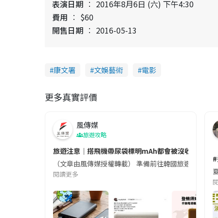
表演日期
2016年8月6日 (六) 下午4:30
費用
$60
開售日期
2016-05-13
康文署
文娛藝術
電影
更多真實評價
風傳媒
旅遊攻略
旅遊注意｜搭飛機帶尿袋標明mAh都會被沒收😱出發前
（文章由風傳媒授權轉載） 準備前往韓國旅遊的民眾，
夏
閱讀更多