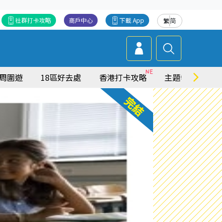
社群打卡攻略
商戶中心
下載 App
繁
简
周圍遊
18區好去處
香港打卡攻略
主題特集