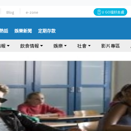
Blog
e-zone
U GO搵好去處
熱話
娛樂新聞
定期存款
情報
飲食情報
娛樂
社會
影片專區