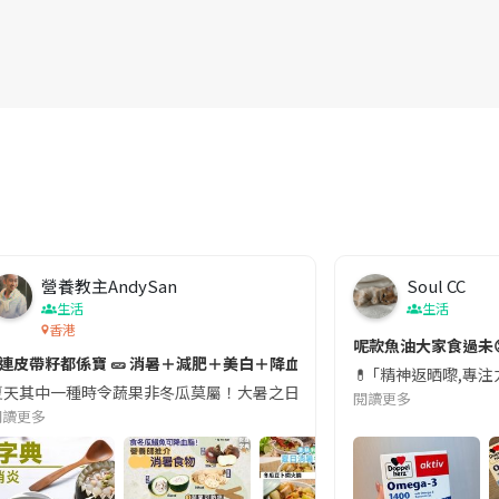
營養教主AndySan
Soul CC
生活
生活
香港
切記檢查「1標示」🚨
呢款魚油大家食過未
#連皮帶籽都係寶 🥒 消暑＋減肥＋美白＋降血脂
近期要特別留意隨身行李中的行動電源。一名旅客日前在機場安檢時，明明攜
💊 ｢精神返晒嚟,專
天其中一種時令蔬果非冬瓜莫屬！大暑之日，點都要飲碗冬瓜湯消暑解渴！除了解暑，冬瓜仲有
閱讀更多
閱讀更多