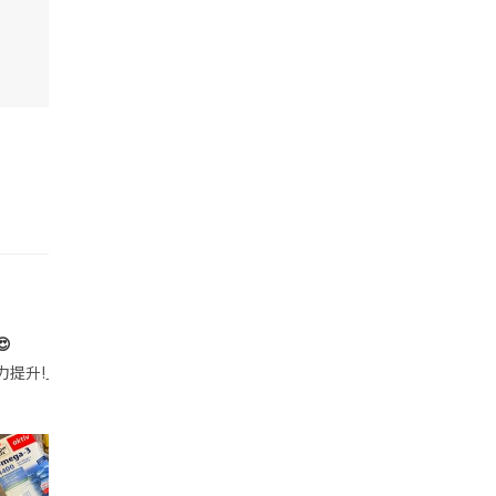

帶的行動電源機身已標示「10000mAh」，卻仍被要求當場丟棄，讓他
注力提升!｣ 長時間對住電腦､剪片寫稿,成日覺得眼睛乾澀､腦袋好似｢斷線｣｡試咗
好多鮮為人知嘅好處：減肥、消水腫、降血脂、美白養顏👇 冬瓜5大功效✨ 1️⃣ 利尿