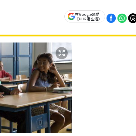
在Google追蹤
《UHK 港生活》