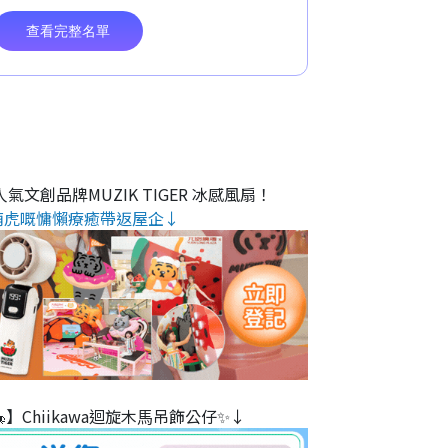
氣文創品牌MUZIK TIGER 冰感風扇！
萌虎嘅慵懶療癒帶返屋企↓
】Chiikawa迴旋木⾺吊飾公仔✨↓