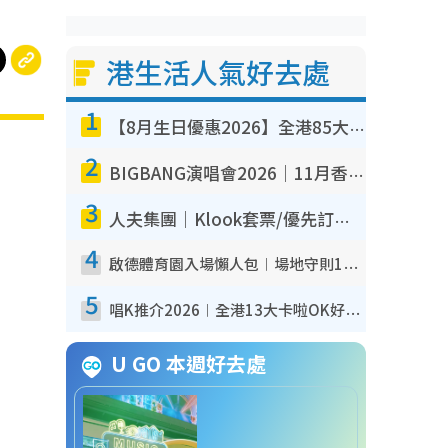
港生活人氣好去處
1
【8月生日優惠2026】全港85大食買玩著數攻略 自助餐/火鍋放題同行免費＋誠品/DONKI送現金券
2
BIGBANG演唱會2026｜11月香港啟德開3場！實名制VIP申請、優先購票攻略
3
人夫集團｜Klook套票/優先訂票/公開發售搶飛攻略！附票價.購票連結.場地座位表
4
啟德體育園入場懶人包︱場地守則12違禁品不可進場准帶細水樽但全場禁樽蓋！應援牌有限制！
5
唱K推介2026︱全港13大卡啦OK好去處！最平$36起 日文K都有！(附地址+收費詳情)
U GO 本週好去處