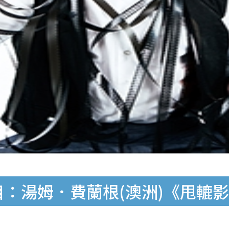
目：湯姆．費蘭根(澳洲)《甩轆影