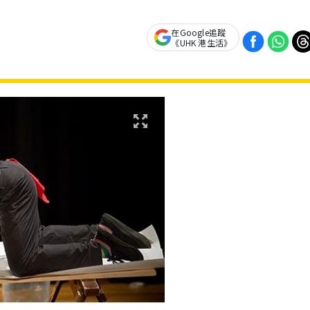
在Google追蹤
《UHK 港生活》