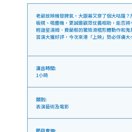
老爺放映機發脾氣，大銀幕又穿了個大咕窿？
板櫈、吸塵機，更誠邀觀眾仗義相助，能否將
輕諧星湯姆．費蘭根的驚險滑稽形體動作和鬼馬
首演大獲好評，今次來港「上映」勢必俘虜大
演出時間:
1小時
類別:
表演藝術及電影
節目查詢: