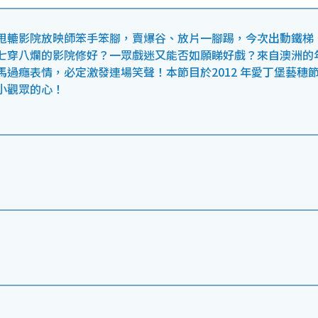
甩轆影院放映師笨手笨腳，賣爆谷、放片一腳踢，今次出動鐵梯
七穿八爛的影院修好？一眾戲迷又能否如願睇好戲？來自澳洲的
過癮表情，必定激發連場笑聲！本節目於2012 年愛丁堡藝穗
小觀眾的心！