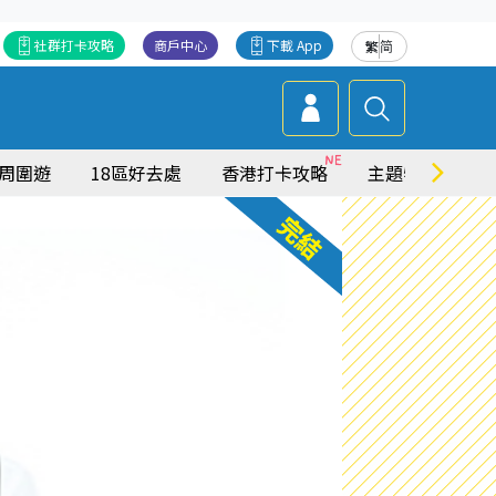
社群打卡攻略
商戶中心
下載 App
繁
简
周圍遊
18區好去處
香港打卡攻略
主題特集