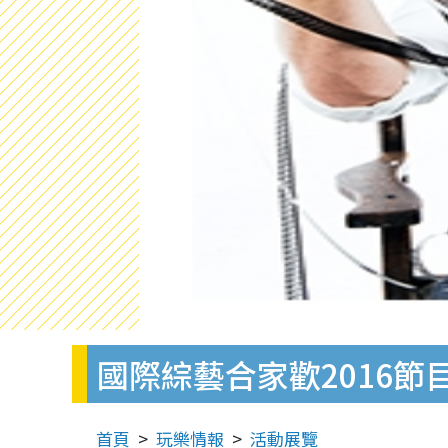
國際綜藝合家歡2016節
首頁
玩樂情報
活動展覽