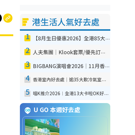
港生活人氣好去處
1
【8月生日優惠2026】全港85大食買玩著數攻略 自助餐/火鍋放題同行免費＋誠品/DONKI送現金券
2
人夫集團｜Klook套票/優先訂票/公開發售搶飛攻略！附票價.購票連結.場地座位表
3
BIGBANG演唱會2026｜11月香港啟德開3場！實名制VIP申請、優先購票攻略
4
香港室內好去處｜逾35大歎冷氣室內好去處推介 室內活動免費避雨無懼落雨
5
唱K推介2026︱全港13大卡啦OK好去處！最平$36起 日文K都有！(附地址+收費詳情)
U GO 本週好去處