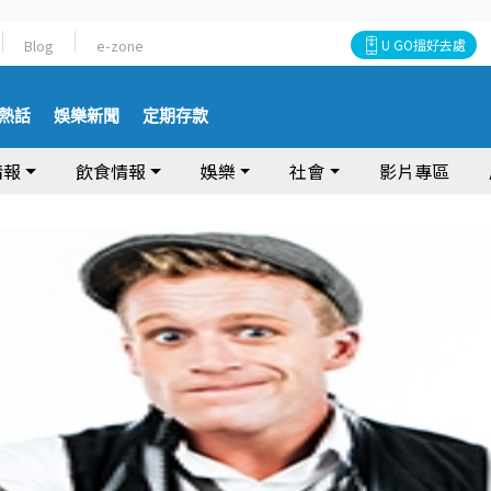
Blog
e-zone
U GO搵好去處
熱話
娛樂新聞
定期存款
情報
飲食情報
娛樂
社會
影片專區